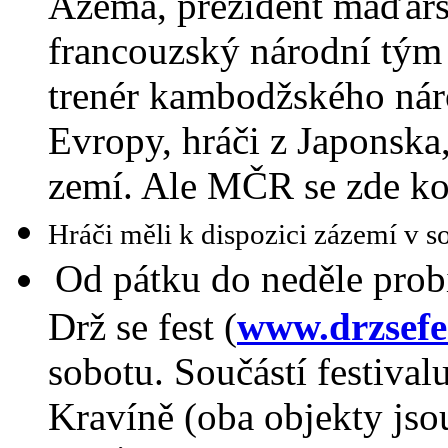
Azema, prezident maďarsk
francouzský národní tým
trenér kambodžského nár
Evropy, hráči z Japonska
zemí. Ale MČR se zde ko
Hráči měli k dispozici zázemí v 
Od pátku do neděle probí
Drž se fest (
www.drzsefe
sobotu. Součástí festiva
Kravíně (oba objekty jsou