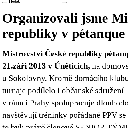
Organizovali jsme Mi
republiky v pétanque
Mistrovství České republiky pétanq
21.září 2013 v Úněticích,
na domovs
u Sokolovny. Kromě domácího klub
turnaje podílelo i občanské sdružení 
v rámci Prahy spolupracuje dlouhodob
navštěvují tréninky pořádané PPV se 
to byli právě členové SENIOR TÝMU P