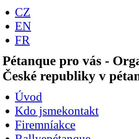
CZ
EN
FR
Pétanque pro vás - Orga
České republiky v péta
Úvod
Kdo jsme
kontakt
Firemní
akce
Rallye
pétanque