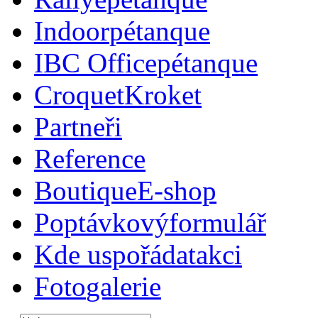
Indoor
pétanque
IBC Office
pétanque
Croquet
Kroket
Partneři
Reference
Boutique
E-shop
Poptávkový
formulář
Kde uspořádat
akci
Foto
galerie