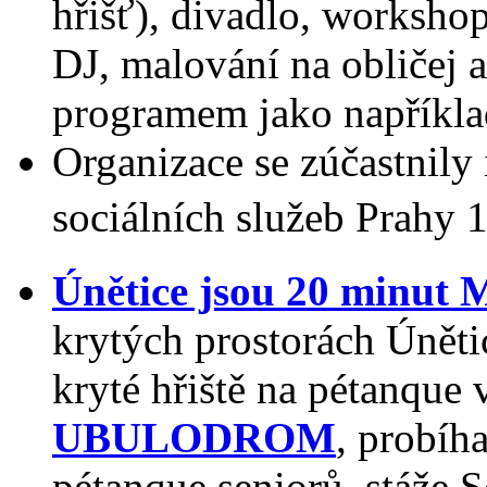
hřišť), divadlo, workshop
DJ, malování na obličej
programem jako například
Organizace se zúčastnily 
sociálních služeb Prahy 1
Únětice jsou 20 minut
krytých prostorách Úněti
kryté hřiště na pétanque 
UBULODROM
, probíh
pétanque seniorů, stáže 