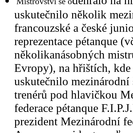
dehrálo na hř
Mistrovství se o
uskutečnilo několik mezi
francouzské a české juni
reprezentace pétanque (v
několikanásobných mistrů
Evropy), na hřištích, kde
uskutečnilo mezinárodní 
trenérů pod hlavičkou M
federace pétanque F.I.P.J.
prezident Mezinárodní fe