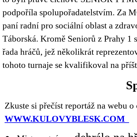
podpoříla spolupořadatelstvím. Za MČ
paní radní pro sociální oblast a zdra
Táborská. Kromě Seniorů z Prahy 1 s
řada hráčů, jež několikrát reprezent
tohoto turnaje se kvalifikoval na pří
S
Zkuste si přečíst reportáž na webu 
WWW.KULOVYBLESK.COM