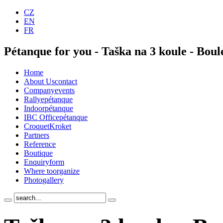
CZ
EN
FR
Pétanque for you - Taška na 3 koule - Boul
Home
About Us
contact
Company
events
Rallye
pétanque
Indoor
pétanque
IBC Office
pétanque
Croquet
Kroket
Partners
Reference
Boutique
Enquiry
form
Where to
organize
Photo
gallery