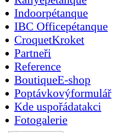
Indoor
pétanque
IBC Office
pétanque
Croquet
Kroket
Partneři
Reference
Boutique
E-shop
Poptávkový
formulář
Kde uspořádat
akci
Foto
galerie