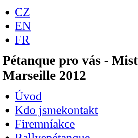
CZ
EN
FR
Pétanque pro vás - Mist
Marseille 2012
Úvod
Kdo jsme
kontakt
Firemní
akce
Rallye
pétanque