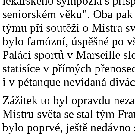
lékařského sympozia s přís
seniorském věku". Oba pak
týmu při soutěži o Mistra sv
bylo famózní, úspěšné po vš
Paláci sportů v Marseille s
statisíce v přímých přenosec
i v pétanque nevídaná divá
Zážitek to byl opravdu nez
Mistru světa se stal tým Fra
bylo poprvé, ještě nedávno 