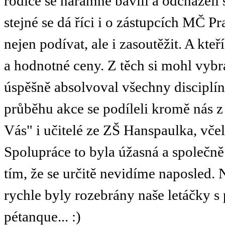
rodiče se náramně bavili a odcházeli 
stejné se dá říci i o zástupcích MČ Pra
nejen podívat, ale i zasoutěžit. A kteří
a hodnotné ceny. Z těch si mohl vybr
úspěšně absolvoval všechny disciplí
průběhu akce se podíleli kromě nás z
Vás" i učitelé ze ZŠ Hanspaulka, včel
Spolupráce to byla úžasná a společně 
tím, že se určitě nevidíme naposled.
rychle byly rozebrány naše letáčky s 
pétanque... :)