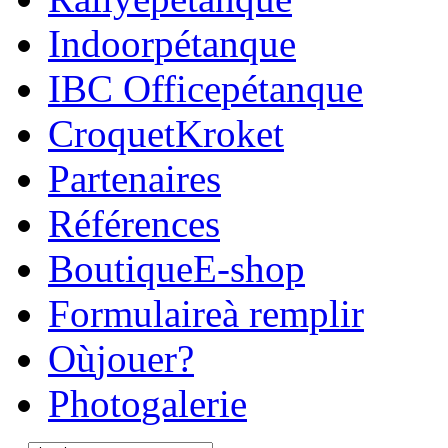
Indoor
pétanque
IBC Office
pétanque
Croquet
Kroket
Parte
naires
Réfé
rences
Boutique
E-shop
Formulaire
à remplir
Où
jouer?
Photo
galerie