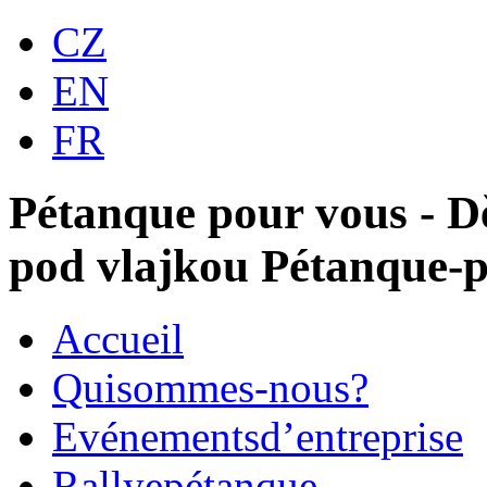
CZ
EN
FR
Pétanque pour vous - D
pod vlajkou Pétanque-p
Accueil
Qui
sommes-nous?
Evénements
d’entreprise
Rallye
pétanque