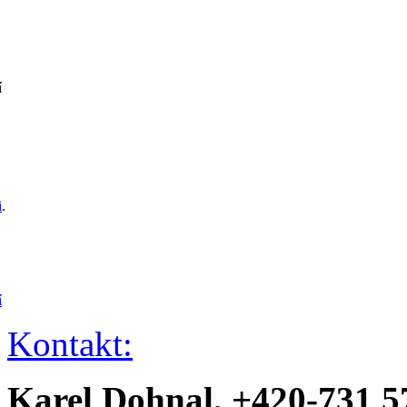
í
i
.
í
Kontakt:
Karel Dohnal, +420-731 5