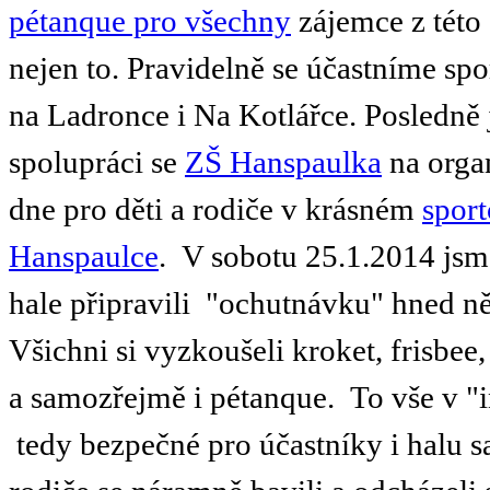
pétanque pro všechny
zájemce z této 
nejen to. Pravidelně se účastníme spo
na Ladronce i Na Kotlářce. Posledně 
spolupráci se
ZŠ Hanspaulka
na orga
dne pro děti a rodiče v krásném
spor
Hanspaulce
. V sobotu 25.1.2014 jsm
hale připravili "ochutnávku" hned ně
Všichni si vyzkoušeli kroket, frisbee
a samozřejmě i pétanque. To vše v "
tedy bezpečné pro účastníky i halu s