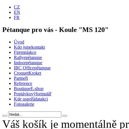
CZ
EN
FR
Pétanque pro vás - Koule "MS 120"
Úvod
Kdo jsme
kontakt
Firemní
akce
Rallye
pétanque
Indoor
pétanque
IBC Office
pétanque
Croquet
Kroket
Partneři
Reference
Boutique
E-shop
Poptávkový
formulář
Kde uspořádat
akci
Foto
galerie
Váš košík je momentálně p