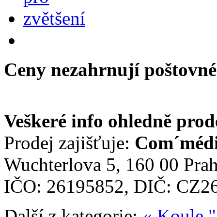
Ceny nezahrnují poštovné
Veškeré info ohledně prod
Prodej zajišťuje:
Com´média
Wuchterlova 5, 160 00 Prah
IČO: 26195852, DIČ: CZ2
Další z kategorie:
« Koule