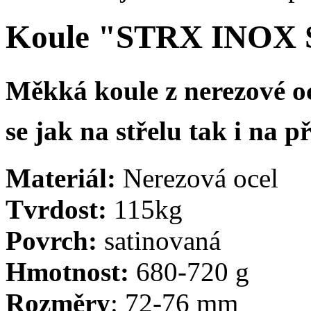
Koule "STRX INOX
M
ěkká koule z nerezové oc
se jak na střelu tak i na p
Materiál:
Nerezová ocel
Tvrdost:
115kg
Povrch:
satinovaná
Hmotnost:
680-720 g
Rozměry
: 72-76 mm