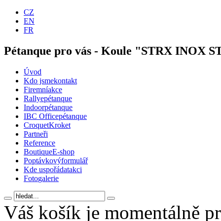
CZ
EN
FR
Pétanque pro vás - Koule "STRX INOX 
Úvod
Kdo jsme
kontakt
Firemní
akce
Rallye
pétanque
Indoor
pétanque
IBC Office
pétanque
Croquet
Kroket
Partneři
Reference
Boutique
E-shop
Poptávkový
formulář
Kde uspořádat
akci
Foto
galerie
Váš košík je momentálně p