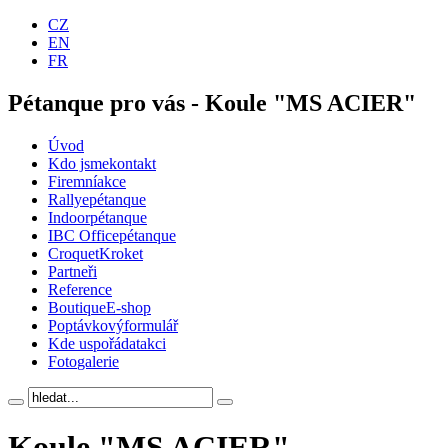
CZ
EN
FR
Pétanque pro vás - Koule "MS ACIER"
Úvod
Kdo jsme
kontakt
Firemní
akce
Rallye
pétanque
Indoor
pétanque
IBC Office
pétanque
Croquet
Kroket
Partneři
Reference
Boutique
E-shop
Poptávkový
formulář
Kde uspořádat
akci
Foto
galerie
Koule "MS ACIER"