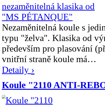
Nezaměnitelná koule s jed
typu "želva". Klasika od
především pro plasování (př
vnitřní straně koule má…
›
Detaily
Koule "2110 ANTI-REB