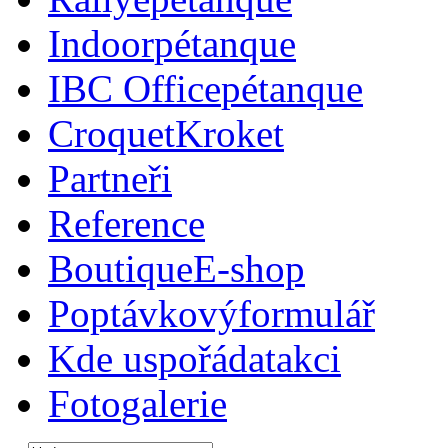
Indoor
pétanque
IBC Office
pétanque
Croquet
Kroket
Partneři
Reference
Boutique
E-shop
Poptávkový
formulář
Kde uspořádat
akci
Foto
galerie