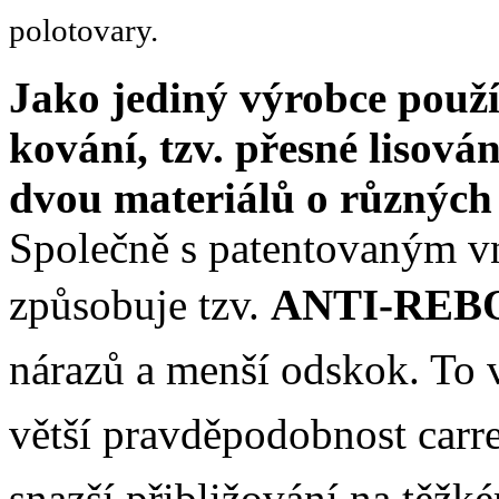
polotovary.
Jako jediný výrobce použí
kování, tzv. přesné lisová
dvou materiálů o různých 
Společně s patentovaným v
způsobuje tzv.
ANTI-REB
nárazů a menší odskok.
To 
větší pravděpodobnost carre
snazší přibližování na těž