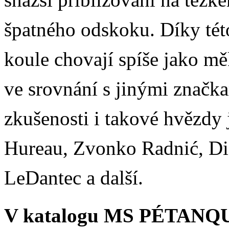
špatného odskoku. Díky této
koule chovají spíše jako m
ve srovnání s jinými značk
zkušenosti i takové hvězdy
Hureau, Zvonko Radnić, Did
LeDantec a další.
V katalogu MS PÉTANQUE