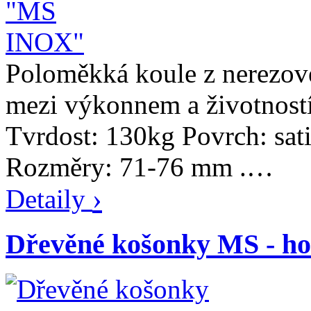
Poloměkká koule z nerezové
mezi výkonnem a životností
Tvrdost: 130kg Povrch: sa
Rozměry: 71-76 mm .…
›
Detaily
Dřevěné košonky MS - h