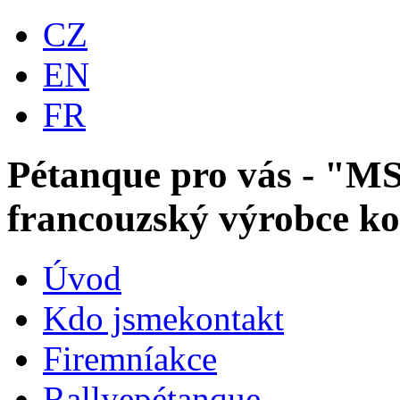
CZ
EN
FR
Pétanque pro vás - "
francouzský výrobce kou
Úvod
Kdo jsme
kontakt
Firemní
akce
Rallye
pétanque