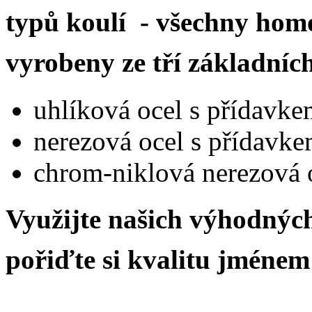
typů koulí - všechny hom
vyrobeny ze tří základníc
uhlíková ocel s přídavk
nerezová ocel s přídavk
chrom-niklová nerezová 
Využijte našich výhodný
pořiďte si kvalitu jmé