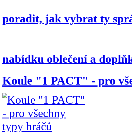
poradit, jak vybrat ty spr
nabídku oblečení a dopl
Koule "1 PACT" - pro vš