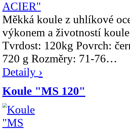
Měkká koule z uhlíkové oce
výkonem a životností koule
Tvrdost: 120kg Povrch: če
720 g Rozměry: 71-76…
›
Detaily
Koule "MS 120"