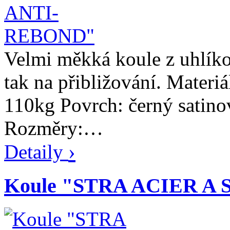
Velmi měkká koule z uhlíkov
tak na přibližování. Materi
110kg Povrch: černý satin
Rozměry:…
›
Detaily
Koule "STRA ACIER A 