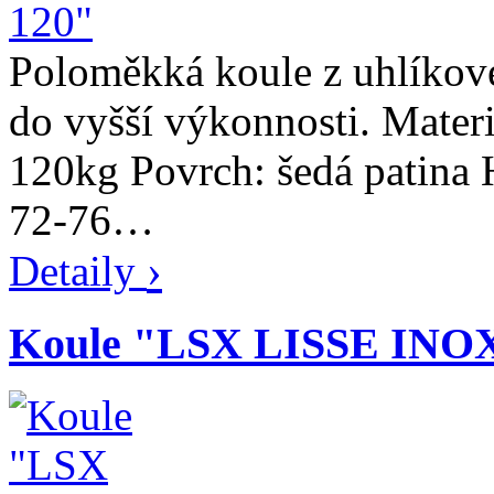
Poloměkká koule z uhlíkové
do vyšší výkonnosti. Materi
120kg Povrch: šedá patina
72-76…
›
Detaily
Koule "LSX LISSE INO