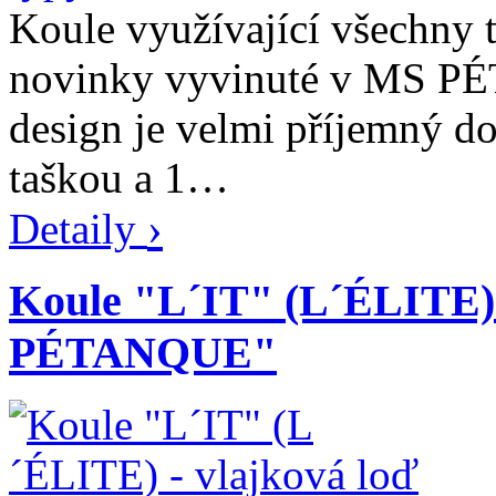
Koule využívající všechny 
novinky vyvinuté v MS PÉ
design je velmi příjemný d
taškou a 1…
›
Detaily
Koule "L´IT" (L´ÉLITE) 
PÉTANQUE"