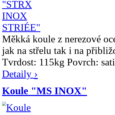
Měkká koule z nerezové ocel
jak na střelu tak i na přibl
Tvrdost: 115kg Povrch: sa
›
Detaily
Koule "MS INOX"