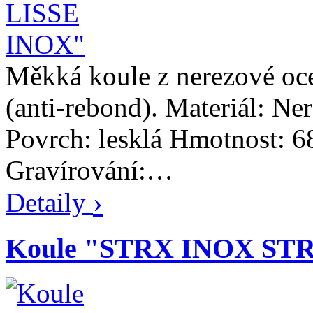
Měkká koule z nerezové oce
(anti-rebond). Materiál: Ne
Povrch: lesklá Hmotnost: 
Gravírování:…
›
Detaily
Koule "STRX INOX ST