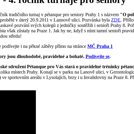
ročník tradičního turnaj v pétanque pro seniory Prahy 1 s názvem
"O po
 proběhl v úterý 20.9.2011 v Lannově ulici. Pozvánka byla
ZDE
. Přišl
laskavé pozvání svých kolegů z jedničky soutěžili i senioři Prahy 8. Po
ta však zůstaly na Praze 1. Jak by ne, když s ními tamní senioři pravi
ždou středu!
 podívejte i na pěkné záběry přímo na stránce
MČ Praha 1
iory jsou dlouhodobé, pravidelné a bohaté.
Podívejte se
.
ské sdružení Pétanque pro Vás stará o pravidelné tréninky pétan
kolika místech Prahy. Konají se v parku na Lanově ulici, v Gerontolog
) ve sportovním areálu v Lysolajích, brzy i u Invalidovny na Praze 8. Př