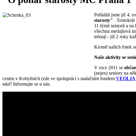
Pořádáli jsme již 4. 
starosty"
. Tentokrát
11 týmů seniorů a na 
všechna medajlová mís
trénují - již 2 roky ka
Kromě našich fotek se
Naše aktivity se sen
V roce 2011 se
občan
(nejen) seniory na ně
centru v Kobylisích (zde ve spolupráci s nadačním fondem
VEOLIA
také! Informujte se u nás.