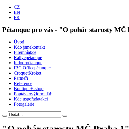
CZ
EN
FR
Pétanque pro vás - "O pohár starosty MČ P
Úvod
Kdo jsme
kontakt
Firemní
akce
Rallye
pétanque
Indoor
pétanque
IBC Office
pétanque
Croquet
Kroket
Partneři
Reference
Boutique
E-shop
Poptávkový
formulář
Kde uspořádat
akci
Foto
galerie
"O pohár starosty MČ Praha 1" -