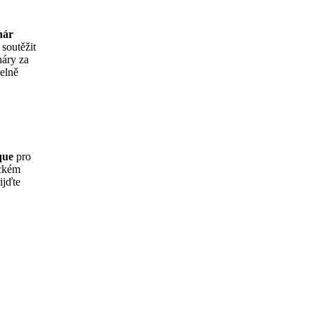
hár
o soutěžit
háry za
delně
que
pro
ickém
ijďte