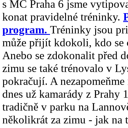
s MČ Praha 6 jsme vytipova
konat pravidelné tréninky.
P
program.
Tréninky jsou pri
může přijít kdokoli, kdo se
Anebo se zdokonalit před d
zimu se také trénovalo v Lys
pokračují. A nezapomeňme n
dnes už kamarády z Prahy 1
tradičně v parku na Lannově 
několikrát za zimu - jak na 