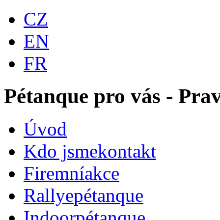
CZ
EN
FR
Pétanque pro vás - Prav
Úvod
Kdo jsme
kontakt
Firemní
akce
Rallye
pétanque
Indoor
pétanque