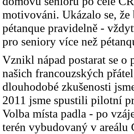
domovů seniorů po celé ČR. 
motivováni. Ukázalo se, že 
pétanque pravidelně - vždyť
pro seniory více než pétanq
Vznikl nápad postarat se o 
našich francouzských přátel,
dlouhodobé zkušenosti jsme
2011 jsme spustili pilotní p
Volba místa padla - po vzá
terén vybudovaný v areálu 