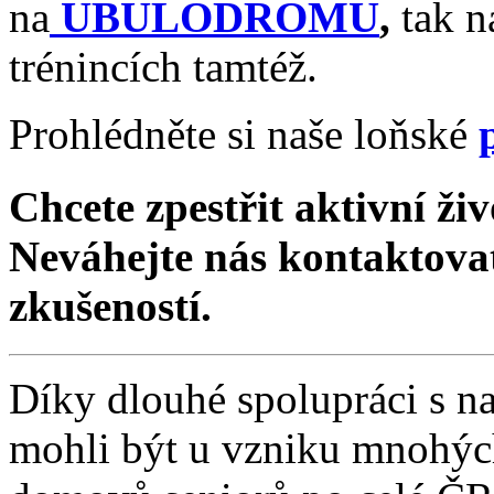
na
UBULODROMU
,
tak n
trénincích tamtéž.
Prohlédněte si naše loňské
Chcete zpestřit aktivní ži
Neváhejte nás kontaktovat
zkušeností.
Díky dlouhé spolupráci s n
mohli být u vzniku mnohých