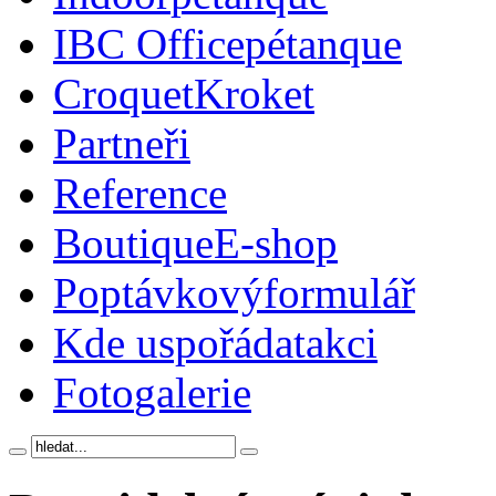
IBC Office
pétanque
Croquet
Kroket
Partneři
Reference
Boutique
E-shop
Poptávkový
formulář
Kde uspořádat
akci
Foto
galerie