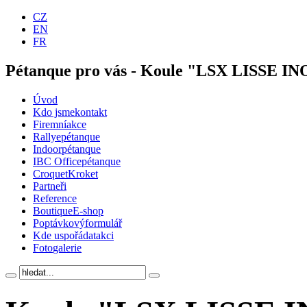
CZ
EN
FR
Pétanque pro vás - Koule "LSX LISSE I
Úvod
Kdo jsme
kontakt
Firemní
akce
Rallye
pétanque
Indoor
pétanque
IBC Office
pétanque
Croquet
Kroket
Partneři
Reference
Boutique
E-shop
Poptávkový
formulář
Kde uspořádat
akci
Foto
galerie