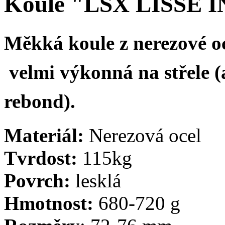
Koule "LSX LISSE 
M
ěkká koule z nerezové oc
velmi výkonná na střele (
rebond).
Materiál:
Nerezová ocel
Tvrdost:
115kg
Povrch:
lesklá
Hmotnost:
680-720 g