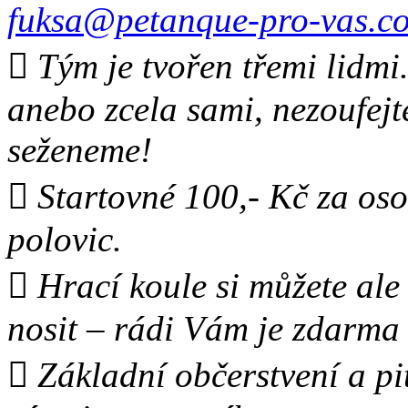
fuksa@petanque-pro-vas.c
 Tým je tvořen třemi lidmi.
anebo zcela sami, nezoufejt
seženeme!
 Startovné 100,- Kč za oso
polovic.
 Hrací koule si můžete ale
nosit – rádi Vám je zdarma
 Základní občerstvení a pi