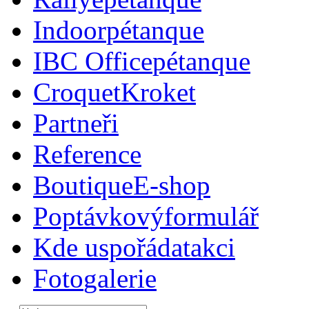
Indoor
pétanque
IBC Office
pétanque
Croquet
Kroket
Partneři
Reference
Boutique
E-shop
Poptávkový
formulář
Kde uspořádat
akci
Foto
galerie