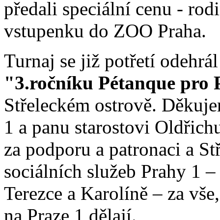
předali speciální cenu - ro
vstupenku do ZOO Praha.
Turnaj se již potřetí odehrá
"3.ročníku Pétanque pro
Střeleckém ostrově. Děkuj
1 a panu starostovi Oldři
za podporu a patronaci a St
sociálních služeb Prahy 1 –
Terezce a Karolíně – za vše
na Praze 1 dělají.