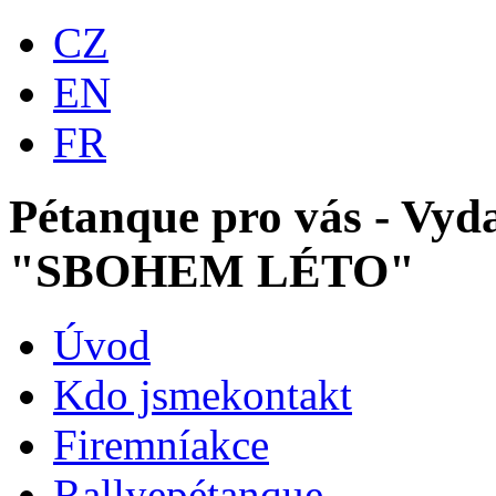
CZ
EN
FR
Pétanque pro vás - Vyda
"SBOHEM LÉTO"
Úvod
Kdo jsme
kontakt
Firemní
akce
Rallye
pétanque