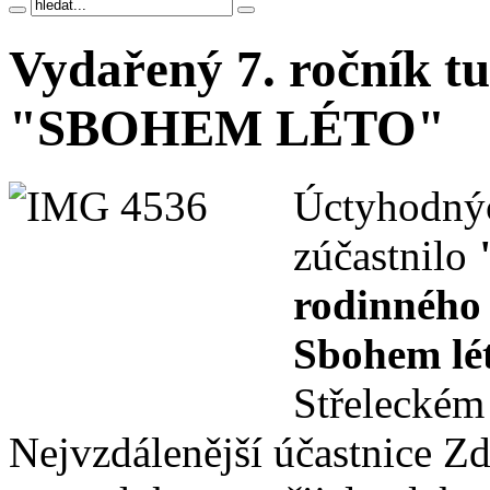
Vydařený 7. ročník t
"SBOHEM LÉTO"
Úctyhodnýc
zúčastnilo
rodinného 
Sbohem lé
Střeleckém
Nejvzdálenější účastnice Z