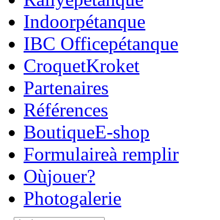
Indoor
pétanque
IBC Office
pétanque
Croquet
Kroket
Parte
naires
Réfé
rences
Boutique
E-shop
Formulaire
à remplir
Où
jouer?
Photo
galerie