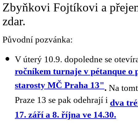
Zbyňkovi Fojtíkovi a přej
zdar.
Původní pozvánka:
V úterý 10.9. dopoledne se otevír
ročníkem turnaje v pétanque o 
starosty MČ Praha 13"
.
Na tomt
Praze 13 se pak odehrají i
dva tr
17. září a 8. října ve 14.30.