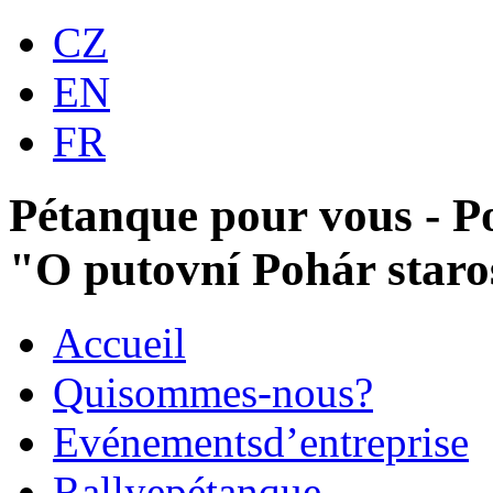
CZ
EN
FR
Pétanque pour vous - P
"O putovní Pohár star
Accueil
Qui
sommes-nous?
Evénements
d’entreprise
Rallye
pétanque