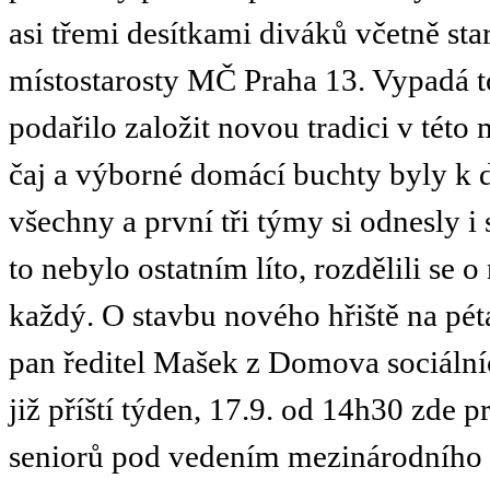
asi třemi desítkami diváků včetně sta
místostarosty MČ Praha 13. Vypadá t
podařilo založit novou tradici v této 
čaj a výborné domácí buchty byly k d
všechny a první tři týmy si odnesly i 
to nebylo ostatním líto, rozdělili se o
každý. O stavbu nového hřiště na pét
pan ředitel Mašek z Domova sociální
již příští týden, 17.9. od 14h30 zde 
seniorů pod vedením mezinárodního t