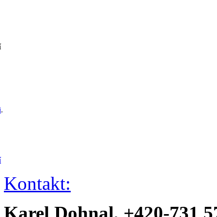
í
i
.
í
Kontakt:
Karel Dohnal, +420-731 5