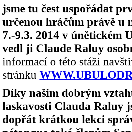
jsme tu čest uspořádat prv
určenou hráčům právě u n
7.-9.3. 2014 v únětickém
vedl ji Claude Raluy osob
informací o této stáži navšti
stránku
WWW.UBULODR
Díky našim dobrým vzta
laskavosti Clauda Raluy 
dopřát krátkou lekci sprá