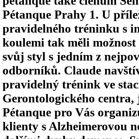
pétanque také členům Se
Pétanque Prahy 1. U přílež
pravidelného tréninku s i
koulemi tak měli možnost
svůj styl s jedním z nejpo
odborníků. Claude navštív
pravidelný trénink ve stac
Gerontologického centra, 
Pétanque pro Vás organiz
klienty s Alzheimerovou n