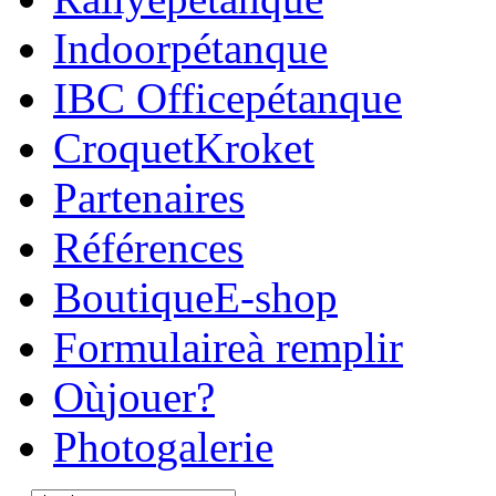
Indoor
pétanque
IBC Office
pétanque
Croquet
Kroket
Parte
naires
Réfé
rences
Boutique
E-shop
Formulaire
à remplir
Où
jouer?
Photo
galerie