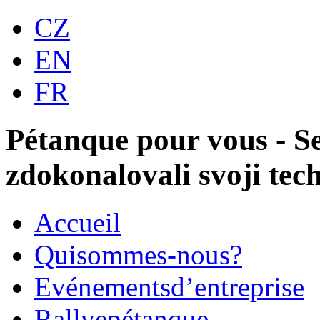
CZ
EN
FR
Pétanque pour vous - S
zdokonalovali svoji te
Accueil
Qui
sommes-nous?
Evénements
d’entreprise
Rallye
pétanque