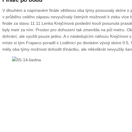
V dlouhém a napínavém finále většinou oba týmy posouvaly skóre o 
v průběhu celého zápasu nevyužívaly četných možností k zisku více
finále za stavu 11:11 Lenka Krejčínová poslední koulí posunula prasát
byly metr za ním. Prostor pro dohození tak zmenšila na půl metru. Obháj
dohrání, ale využili pouze jednu. A v následujícím náhozu Krejčínovi s 
místo si tým Frapeco poradil s Loděnicí po divokém vývoji skóre 0:5, 
měly oba týmy možnost dohodit třináctku, ale několikrát nevyužily ša