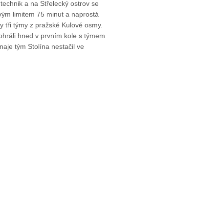
echnik a na Střelecký ostrov se
ovým limitem 75 minut a naprostá
ny tři týmy z pražské Kulové osmy.
ohráli hned v prvním kole s týmem
naje tým Stolína nestačil ve