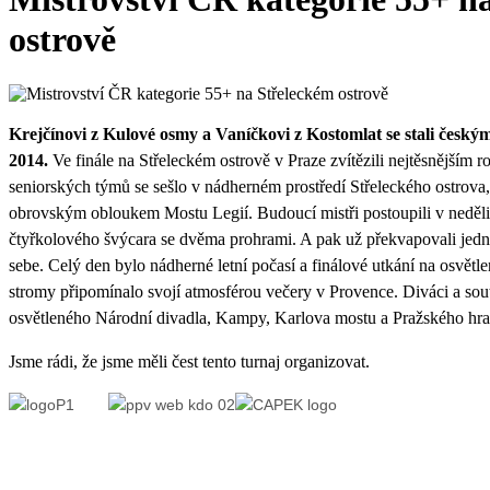
ostrově
Krejčínovi z Kulové osmy a Vaníčkovi z Kostomlat se stali český
2014.
Ve finále na Střeleckém ostrově v Praze zvítězili nejtěsnějším 
seniorských týmů se sešlo v nádherném prostředí Střeleckého ostrova,
obrovským obloukem Mostu Legií. Budoucí mistři postoupili v neděli j
čtyřkolového švýcara se dvěma prohrami. A pak už překvapovali jed
sebe. Celý den bylo nádherné letní počasí a finálové utkání na osvě
stromy připomínalo svojí atmosférou večery v Provence. Diváci a sout
osvětleného Národní divadla, Kampy, Karlova mostu a Pražského hra
Jsme rádi, že jsme měli čest tento turnaj organizovat.