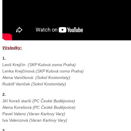
Výsledky:
1.
Leoš Krejčín
(SKP Kulová osma Praha)
Lenka Krejčínová
(SKP Kulová osma Praha)
Alena Vaníčková
(Sokol Kostomlaty)
Rudolf Vaníček
(Sokol Kostomlaty)
2.
Jiří Koreš starší
(PC České Budějovice)
Alena Korešová
(PC České Budějovice)
Pavel Valenz
(Varan Karlovy Vary)
Iva Valenzová
(Varan Karlovy Vary)
3.