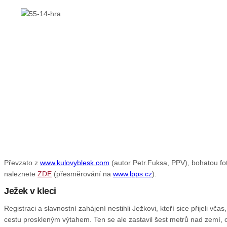
Převzato z
www.kulovyblesk.com
(autor Petr.Fuksa, PPV), bohatou fot
naleznete
ZDE
(přesměrování na
www.lpps.cz
).
Ježek v kleci
Registraci a slavnostní zahájení nestihli Ježkovi, kteří sice přijeli včas
cestu proskleným výtahem. Ten se ale zastavil šest metrů nad zemí, 