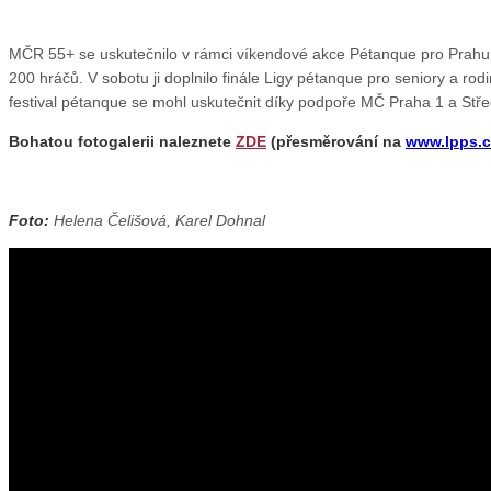
MČR 55+ se uskutečnilo v rámci víkendové akce Pétanque pro Prahu, 
200 hráčů. V sobotu ji doplnilo finále Ligy pétanque pro seniory a rod
festival pétanque se mohl uskutečnit díky podpoře MČ Praha 1 a Stře
Bohatou fotogalerii naleznete
ZDE
(přesměrování na
www.lpps.c
Foto:
Helena Čelišová, Karel Dohnal