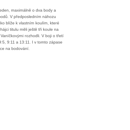
jeden, maximálně o dva body a
 bodů. V předposledním náhozu
ko blíže k vlastním koulím, které
ci titulu měli ještě tři koule na
Vaníčkovými rozhodli. V boji o třetí
9:5, 9:11 a 13:11. I v tomto zápase
nce na bodování.