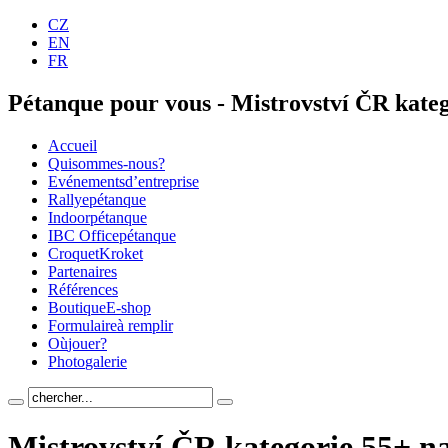
CZ
EN
FR
Pétanque pour vous - Mistrovství ČR kate
Accueil
Qui
sommes-nous?
Evénements
d’entreprise
Rallye
pétanque
Indoor
pétanque
IBC Office
pétanque
Croquet
Kroket
Parte
naires
Réfé
rences
Boutique
E-shop
Formulaire
à remplir
Où
jouer?
Photo
galerie
Mistrovství ČR kategorie 55+ n