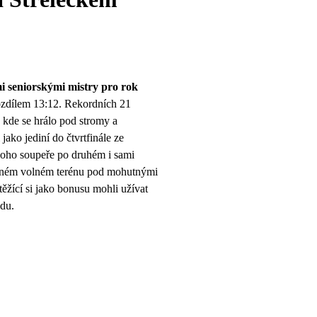
mi seniorskými mistry pro rok
rozdílem 13:12. Rekordních 21
 kde se hrálo pod stromy a
ako jediní do čtvrtfinále ze
noho soupeře po druhém i sami
tleném volném terénu pod mohutnými
ěžící si jako bonusu mohli užívat
du.