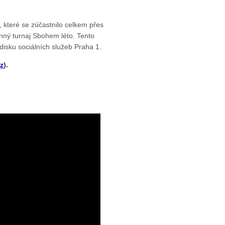
které se zúčastnilo celkem přes
inný turnaj Sbohem léto. Tento
disku sociálních služeb Praha 1.
z
).