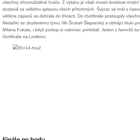
všechny shromážděné hráče. Z výtahu je však musel dostávat místní t
dostavili za velkého aplausu všech přítomných. Švýcar se hrál s čas
většina zápasů se dohrála do třinácti. Do čtvrtfinále postoupily všech
Nedařilo se zkušenému týmu Vlk-Šrubař-Šlapanský a obhájci titulu pr
Milana Fukala, i když postup si nakonec pohlídali. Jeden z favoritů tur
čtvrtfinále na Loděnici.
Finále po bodu