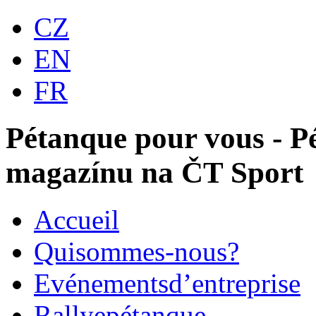
CZ
EN
FR
Pétanque pour vous - 
magazínu na ČT Sport
Accueil
Qui
sommes-nous?
Evénements
d’entreprise
Rallye
pétanque