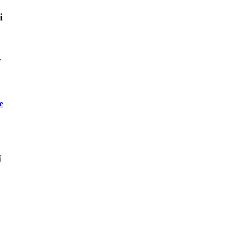
i
.
e
í