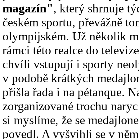
magazín"
, který shrnuje t
českém sportu, převážně t
olympijském. Už několik mě
rámci této realce do televiz
chvíli vstupují i sporty neo
v podobě krátkých medajlo
přišla řada i na pétanque. N
zorganizované trochu narych
si myslíme, že se medajlon
povedl. A vyšvihli se v něm 