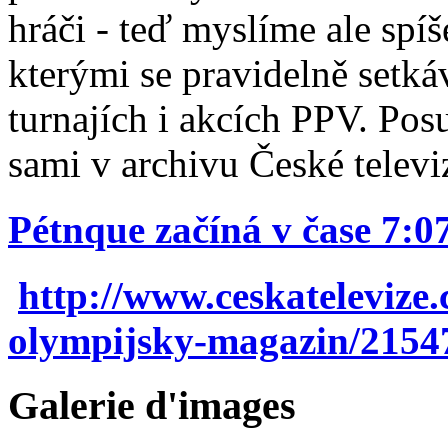
hráči - teď myslíme ale spíš
kterými se pravidelně setká
turnajích i akcích PPV. Pos
sami v archivu České televiz
Pétnque začíná v čase 7:0
http://www.ceskatelevize.
olympijsky-magazin/215
Galerie d'images