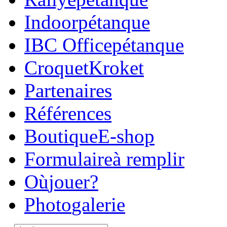
Indoor
pétanque
IBC Office
pétanque
Croquet
Kroket
Parte
naires
Réfé
rences
Boutique
E-shop
Formulaire
à remplir
Où
jouer?
Photo
galerie