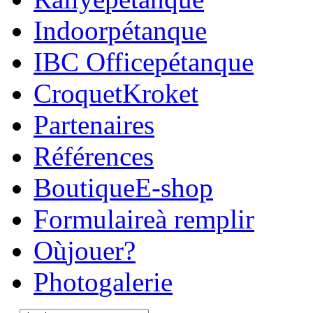
Indoor
pétanque
IBC Office
pétanque
Croquet
Kroket
Parte
naires
Réfé
rences
Boutique
E-shop
Formulaire
à remplir
Où
jouer?
Photo
galerie