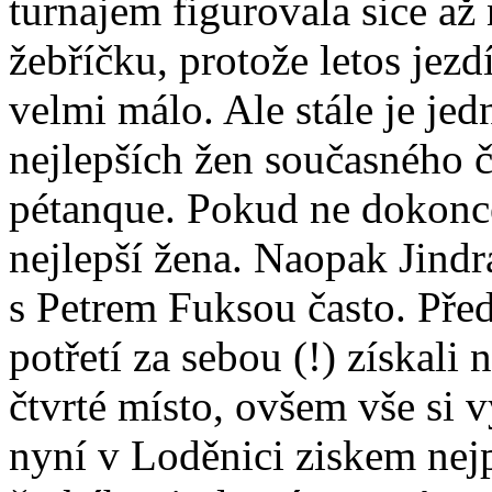
turnajem figurovala sice až
žebříčku, protože letos jezd
velmi málo. Ale stále je jed
nejlepších žen současného 
pétanque. Pokud ne dokonc
nejlepší žena. Naopak Jindr
s Petrem Fuksou často. Pře
potřetí za sebou (!) získal
čtvrté místo, ovšem vše si v
nyní v Loděnici ziskem nejp