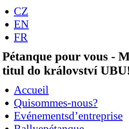
CZ
EN
FR
Pétanque pour vous - Mi
titul do království UBU
Accueil
Qui
sommes-nous?
Evénements
d’entreprise
Rallye
pétanque