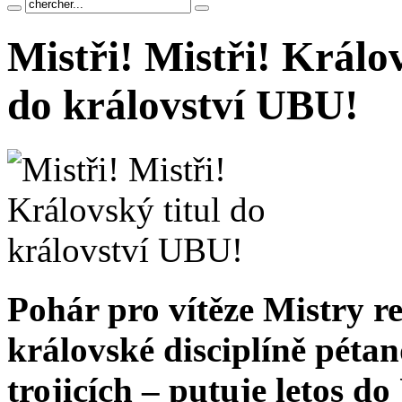
Mistři! Mistři! Králov
do království UBU!
Pohár pro vítěze Mistry r
královské disciplíně péta
trojicích – putuje letos do