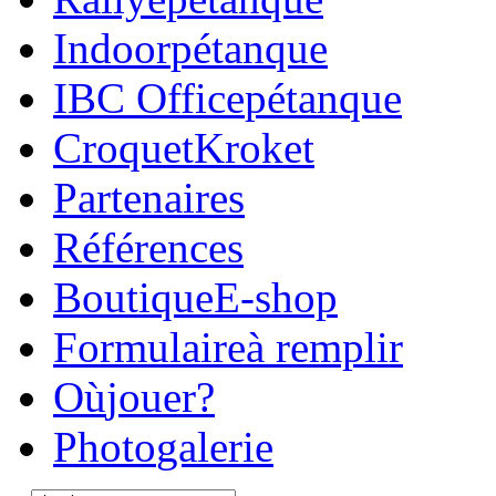
Indoor
pétanque
IBC Office
pétanque
Croquet
Kroket
Parte
naires
Réfé
rences
Boutique
E-shop
Formulaire
à remplir
Où
jouer?
Photo
galerie