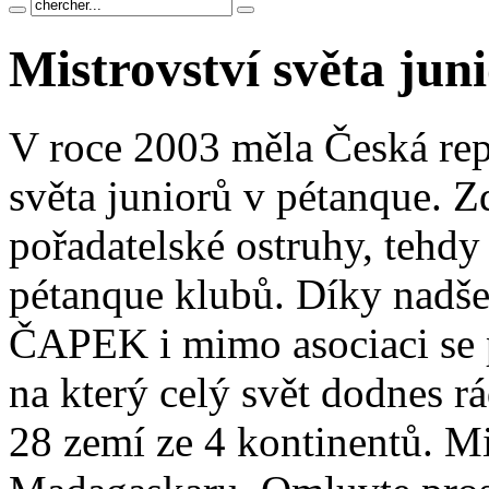
Mistrovství světa jun
V roce 2003 měla Česká repu
světa juniorů v pétanque. Z
pořadatelské ostruhy, tehdy
pétanque klubů. Díky nadše
ČAPEK i mimo asociaci se p
na který celý svět dodnes r
28 zemí ze 4 kontinentů. Mis