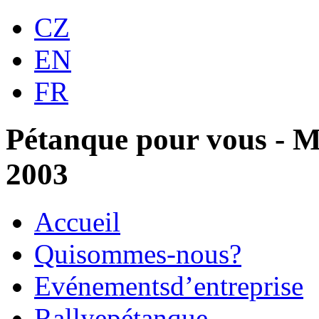
CZ
EN
FR
Pétanque pour vous - Mi
2003
Accueil
Qui
sommes-nous?
Evénements
d’entreprise
Rallye
pétanque