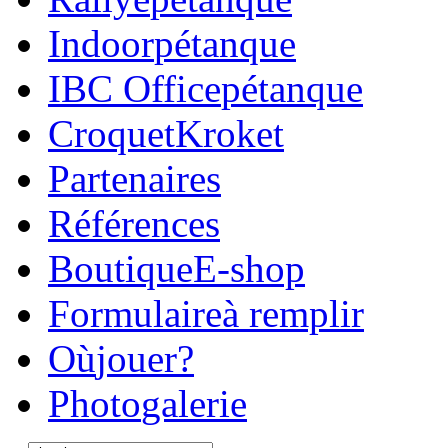
Indoor
pétanque
IBC Office
pétanque
Croquet
Kroket
Parte
naires
Réfé
rences
Boutique
E-shop
Formulaire
à remplir
Où
jouer?
Photo
galerie