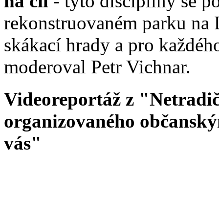
na cíl
- tyto disciplíny se p
rekonstruovaném parku na 
skákací hrady a pro každéh
moderoval Petr Vichnar.
Videoreportáž z "Netradič
organizovaného občanský
vás"