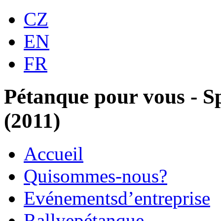
CZ
EN
FR
Pétanque pour vous - S
(2011)
Accueil
Qui
sommes-nous?
Evénements
d’entreprise
Rallye
pétanque