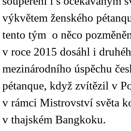
soupeření i s očekávaným 
výkvětem ženského pétanq
tento tým o něco pozměněn
v roce 2015 dosáhl i druhéh
mezinárodního úspěchu če
pétanque, když zvítězil v 
v rámci Mistrovství světa 
v thajském Bangkoku.