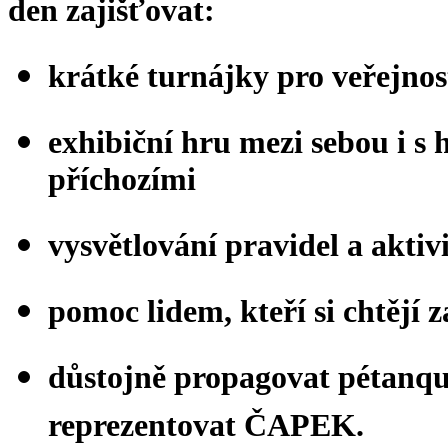
den zajišťovat:
krátké turnájky pro veřejnos
exhibiční hru mezi sebou i s 
příchozími
vysvětlování pravidel a aktiv
pomoc lidem, kteří si chtějí 
důstojně propagovat pétanqu
reprezentovat ČAPEK.