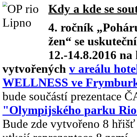
Kdy a kde se sou
4. ročník „Pohár
žen“ se uskuteční
12.-14.8.2016
na 
vytvořených
v areálu hote
WELLNESS ve Frymbur
bude součástí prezentace 
"Olympijského parku Rio
Bude zde vytvořeno 8 hřišť 