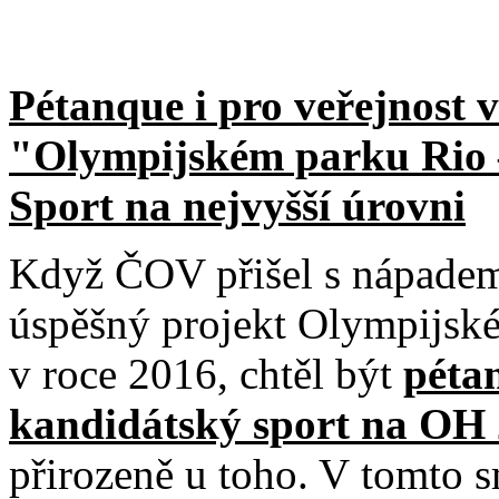
Pétanque i pro veřejnost v
"Olympijském parku Rio 
Sport na nejvyšší úrovni
Když ČOV přišel s nápade
úspěšný projekt Olympijské
v roce 2016, chtěl být
péta
kandidátský sport na OH
přirozeně u toho. V tomto 