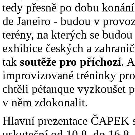
tedy přesně po dobu konán
de Janeiro - budou v provoz
terény, na kterých se budou
exhibice českých a zahranič
tak
soutěže pro příchozí
. 
improvizované tréninky pro 
chtěli pétanque vyzkoušet 
v něm zdokonalit.
Hlavní prezentace ČAPEK s
uskuteční od 10.8. do 16.8