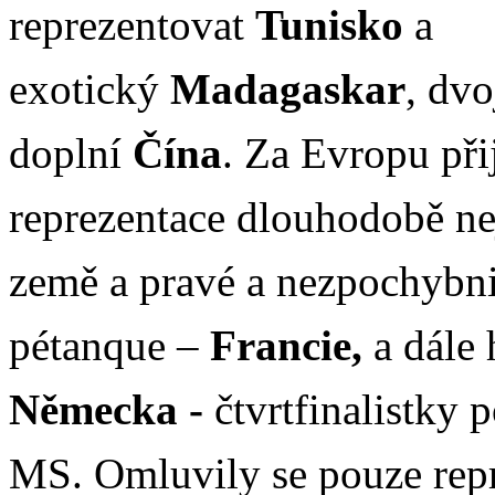
reprezentovat
Tunisko
a
exotický
Madagaskar
, dvo
doplní
Čína
. Za Evropu při
reprezentace dlouhodobě ne
země a pravé a nezpochybni
pétanque –
Francie,
a dále 
Německa -
čtvrtfinalistky 
MS. Omluvily se pouze rep