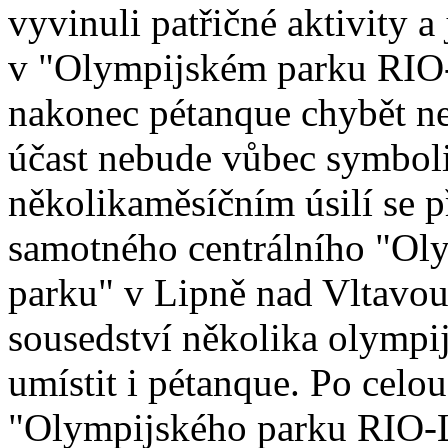
vyvinuli patřičné aktivity a 
v "Olympijském parku RI
nakonec pétanque chybět n
účast nebude vůbec symbol
několikaměsíčním úsilí se 
samotného centrálního "Ol
parku" v Lipně nad Vltavou
sousedství několika olympi
umístit i pétanque. Po celo
"Olympijského parku RIO