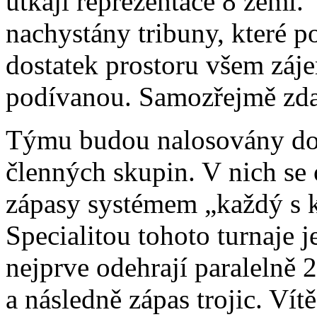
utkají reprezentace 8 zemí.
nachystány tribuny, které 
dostatek prostoru všem záj
podívanou. Samozřejmě zd
Týmu budou nalosovány do
členných skupin. V nich se 
zápasy systémem „každý s 
Specialitou tohoto turnaje je
nejprve odehrají paralelně 
a následně zápas trojic. Vít