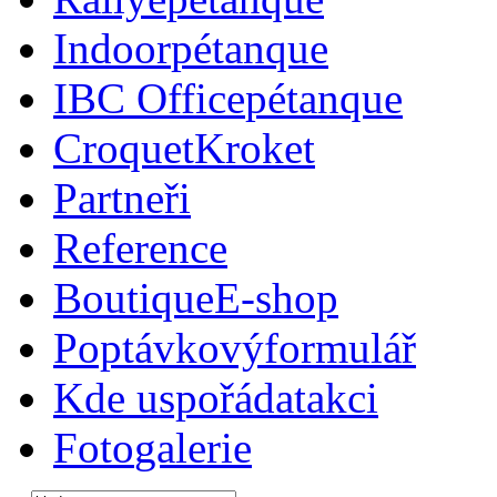
Indoor
pétanque
IBC Office
pétanque
Croquet
Kroket
Partneři
Reference
Boutique
E-shop
Poptávkový
formulář
Kde uspořádat
akci
Foto
galerie