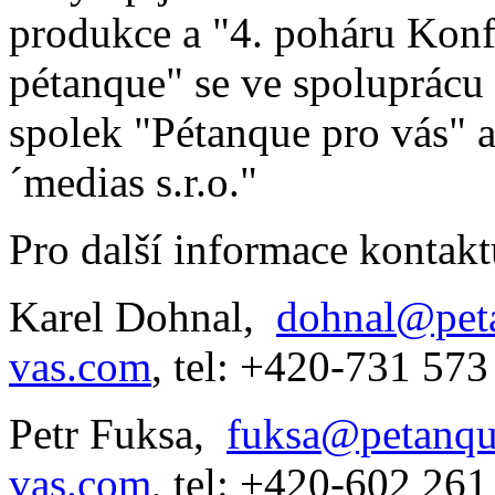
produkce a "4. poháru Konf
pétanque" se ve spoluprác
spolek "Pétanque pro vás"
´medias s.r.o."
Pro další informace kontakt
Karel Dohnal,
dohnal@pet
vas.com
, tel: +420-731 573
Petr Fuksa,
fuksa@petanqu
vas.com
, tel: +420-602 261