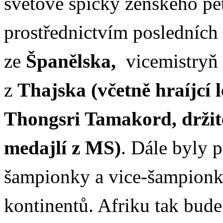
světové špičky ženského pé
prostřednictvím posledních
ze
Španělska,
vicemistryň 
z
Thajska (včetně hraíjcí 
Thongsri Tamakord, držit
medajlí z MS)
. Dále byly 
šampionky a vice-šampionk
kontinentů. Afriku tak bude