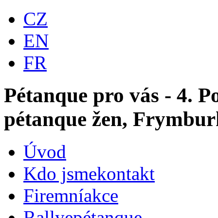
CZ
EN
FR
Pétanque pro vás - 4. P
pétanque žen, Frymburk
Úvod
Kdo jsme
kontakt
Firemní
akce
Rallye
pétanque