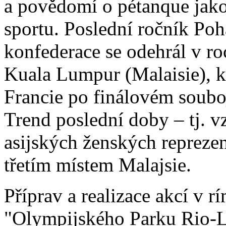
a povědomí o pétanque jak
sportu. Poslední ročník Poh
konfederace se odehrál v r
Kuala Lumpur (Malaisie), kd
Francie po finálovém soubo
Trend poslední doby – tj. v
asijských ženských reprezen
třetím místem Malajsie.
Příprav a realizace akcí v r
"Olympijského Parku Rio-L