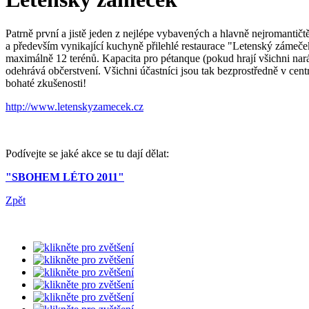
Patrně první a jistě jeden z nejlépe vybavených a hlavně nejromanti
a především vynikající kuchyně přilehlé restaurace "Letenský zámeček
maximálně 12 terénů. Kapacita pro pétanque (pokud hrají všichni naráz)
odehrává občerstvení. Všichni účastníci jsou tak bezprostředně v cen
bohaté zkušenosti!
http://www.letenskyzamecek.cz
Podívejte se jaké akce se tu dají dělat:
"SBOHEM LÉTO 2011"
Zpět