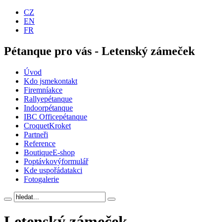
CZ
EN
FR
Pétanque pro vás - Letenský zámeček
Úvod
Kdo jsme
kontakt
Firemní
akce
Rallye
pétanque
Indoor
pétanque
IBC Office
pétanque
Croquet
Kroket
Partneři
Reference
Boutique
E-shop
Poptávkový
formulář
Kde uspořádat
akci
Foto
galerie
Letenský zámeček