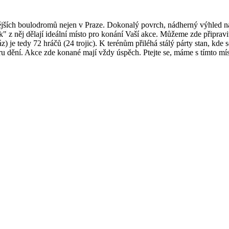
čtějších boulodromů nejen v Praze. Dokonalý povrch, nádherný výhled 
" z něj dělají ideální místo pro konání Vaší akce. Můžeme zde připravi
 je tedy 72 hráčů (24 trojic). K terénům přiléhá stálý párty stan, kde s
tru dění. Akce zde konané mají vždy úspěch. Ptejte se, máme s tímto mí