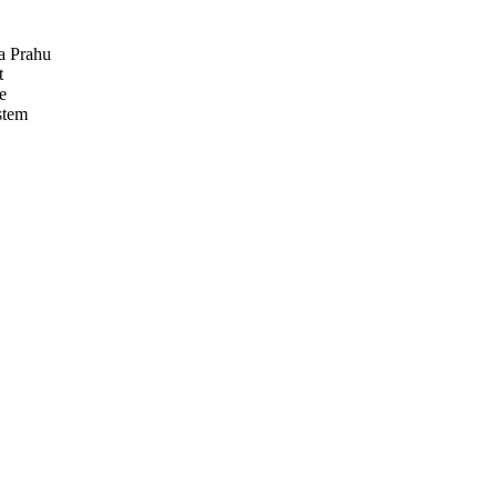
na Prahu
t
e
stem