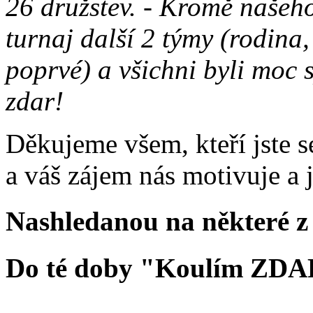
26 družstev. - Kromě našeho
turnaj další 2 týmy (rodina
poprvé) a všichni byli moc 
zdar!
Děkujeme všem, kteří jste s
a váš zájem nás motivuje a 
Nashledanou na některé z 
Do té doby "Koulím ZDA