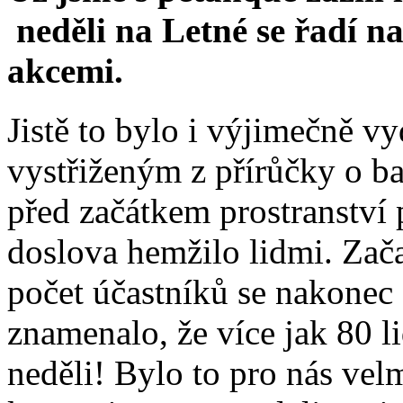
neděli na Letné se řadí n
akcemi.
Jistě to bylo i výjimečně 
vystřiženým z přírůčky o ba
před začátkem prostranstv
doslova hemžilo lidmi. Zača
počet účastníků se nakonec 
znamenalo, že více jak 80 li
neděli! Bylo to pro nás velm