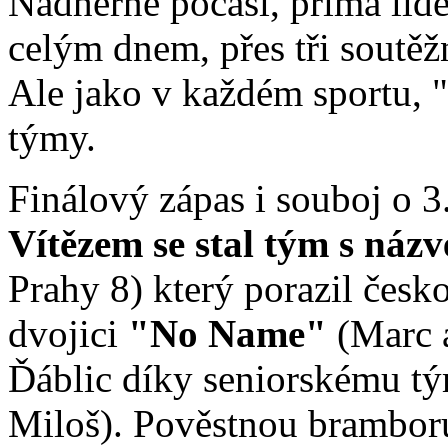
Nádherné počasí, prima lidé
celým dnem, přes tři soutěžní
Ale jako v každém sportu, 
týmy.
Finálový zápas i souboj o 3
Vítězem se stal tým s ná
Prahy 8) který porazil čes
dvojici
"No Name"
(Marc 
Ďáblic díky seniorskému 
Miloš). Pověstnou bramboru