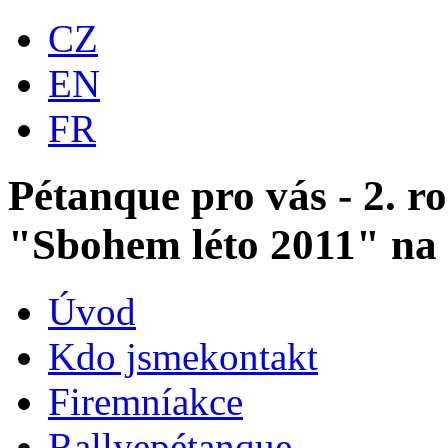
CZ
EN
FR
Pétanque pro vás - 2. r
"Sbohem léto 2011" na
Úvod
Kdo jsme
kontakt
Firemní
akce
Rallye
pétanque