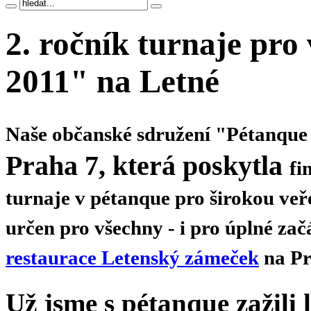
2. ročník turnaje pro
2011" na Letné
Naše občanské sdružení
"
Pétanque 
Praha 7
, která poskytla
fi
turnaje
v pétanque pro širokou 
určen pro všechny -
i pro úplné zač
restaurace Letenský zámeček
na Pr
Už jsme s pétanque zažili l