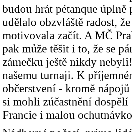
budou hrát pétanque úplně 
udělalo obzvláště radost, že 
motivovala začít. A MČ Prah
pak může těšit i to, že se pá
zámečku ještě nikdy nebyli!
našemu turnaji. K příjemném
občerstvení - kromě nápojů
si mohli zúčastnění dospělí 
Francie i malou ochutnávk