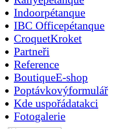
Indoor
pétanque
IBC Office
pétanque
Croquet
Kroket
Partneři
Reference
Boutique
E-shop
Poptávkový
formulář
Kde uspořádat
akci
Foto
galerie