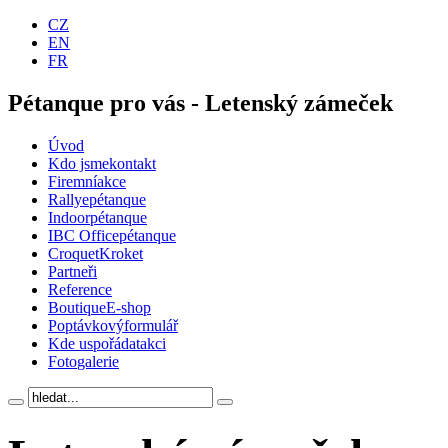
CZ
EN
FR
Pétanque pro vás - Letenský zámeček
Úvod
Kdo jsme
kontakt
Firemní
akce
Rallye
pétanque
Indoor
pétanque
IBC Office
pétanque
Croquet
Kroket
Partneři
Reference
Boutique
E-shop
Poptávkový
formulář
Kde uspořádat
akci
Foto
galerie