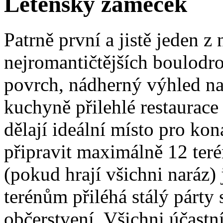
Letenský zámeček
Patrně první a jistě jeden 
nejromantičtějších boulodr
povrch, nádherný výhled na
kuchyně přilehlé restaurace
dělají ideální místo pro ko
připravit maximálně 12 ter
(pokud hrají všichni naráz) 
terénům přiléhá stálý párty 
občerstvení. Všichni účastn