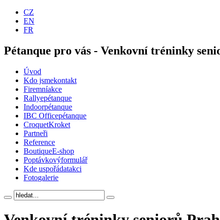
CZ
EN
FR
Pétanque pro vás - Venkovní tréninky senio
Úvod
Kdo jsme
kontakt
Firemní
akce
Rallye
pétanque
Indoor
pétanque
IBC Office
pétanque
Croquet
Kroket
Partneři
Reference
Boutique
E-shop
Poptávkový
formulář
Kde uspořádat
akci
Foto
galerie
Venkovní tréninky seniorů Prahy