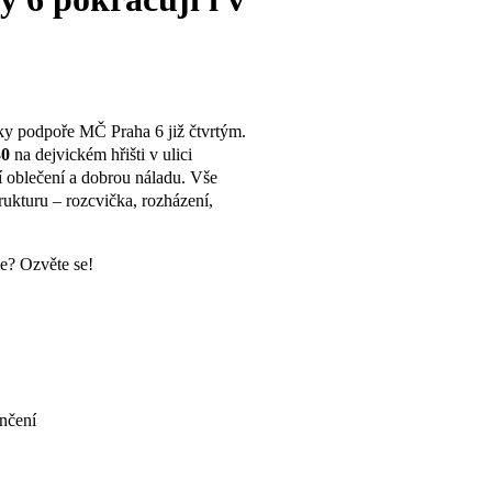
ky podpoře MČ Praha 6 již čtvrtým.
30
na dejvickém hřišti v ulici
í oblečení a dobrou náladu. Vše
rukturu – rozcvička, rozházení,
ce? Ozvěte se!
ončení