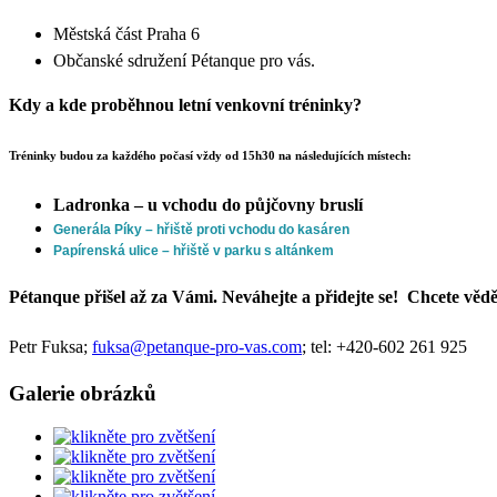
Městská část Praha 6
Občanské sdružení Pétanque pro vás.
Kdy a kde proběhnou letní venkovní tréninky?
Tréninky budou za každého počasí vždy od 15h30 na následujících místech:
Ladronka – u vchodu do půjčovny bruslí
Generála Píky – hřiště proti vchodu do kasáren
Papírenská ulice – hřiště v parku s altánkem
Pétanque přišel až za Vámi. Neváhejte a přidejte se!
Chcete vědě
Petr Fuksa;
fuksa@petanque-pro-vas.com
;
tel: +420-602 261 925
Galerie obrázků