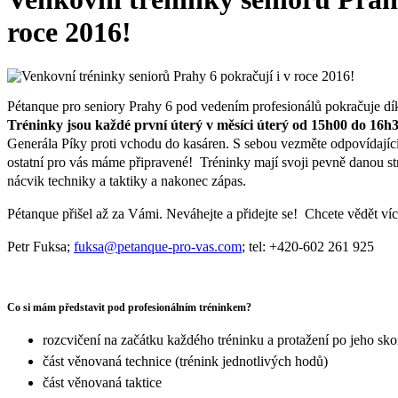
roce 2016!
Pétanque pro seniory Prahy 6 pod vedením profesionálů pokračuje dí
Tréninky jsou každé první úterý v měsíci úterý od 15h00 do 16h
Generála Píky proti vchodu do kasáren. S sebou vezměte odpovídajíc
ostatní pro vás máme připravené!
Tréninky mají svoji pevně danou st
nácvik techniky a taktiky a nakonec zápas.
Pétanque přišel až za Vámi. Neváhejte a přidejte se! Chcete vědět ví
Petr Fuksa;
fuksa@petanque-pro-vas.com
; tel: +420-602 261 925
Co si mám představit pod profesionálním tréninkem?
rozcvičení na začátku každého tréninku a protažení po jeho sk
část věnovaná technice (trénink jednotlivých hodů)
část věnovaná taktice