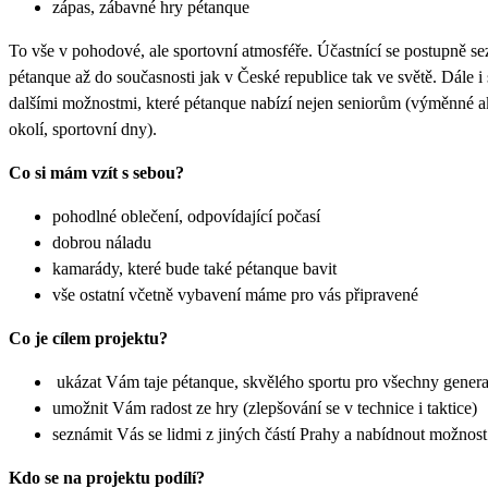
zápas, zábavné hry pétanque
To vše v pohodové, ale sportovní atmosféře.
Účastnící se postupně se
pétanque až do současnosti
jak v České republice tak ve světě. Dále 
dalšími
možnostmi, které pétanque nabízí nejen seniorům (výměnné a
okolí, sportovní dny).
Co si mám vzít s sebou?
pohodlné oblečení, odpovídající počasí
dobrou náladu
kamarády, které bude také pétanque bavit
vše ostatní včetně vybavení máme pro vás připravené
Co je cílem projektu?
ukázat Vám taje pétanque, skvělého sportu pro všechny gener
umožnit Vám radost ze hry (zlepšování se v technice i taktice)
seznámit Vás se lidmi z jiných částí Prahy a nabídnout možnost 
Kdo se na projektu podílí?