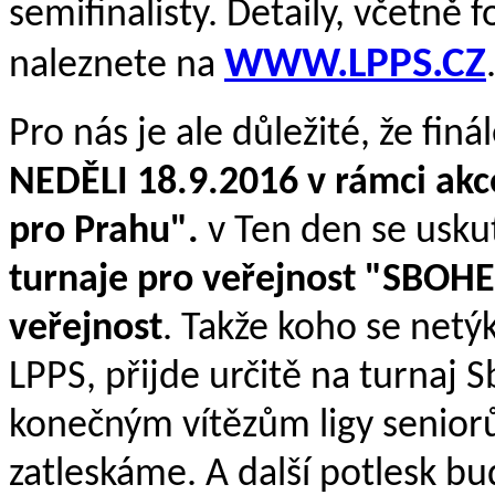
semifinalisty. Detaily, včetně f
WWW.LPPS.CZ
naleznete na
Pro nás je ale důležité, že fin
NEDĚLI 18.9.2016 v rámci ak
pro Prahu".
v Ten den se usku
turnaje pro veřejnost "SBOH
veřejnost
. Takže koho se netý
LPPS, přijde určitě na turnaj 
konečným vítězům ligy senior
zatleskáme. A další potlesk bud