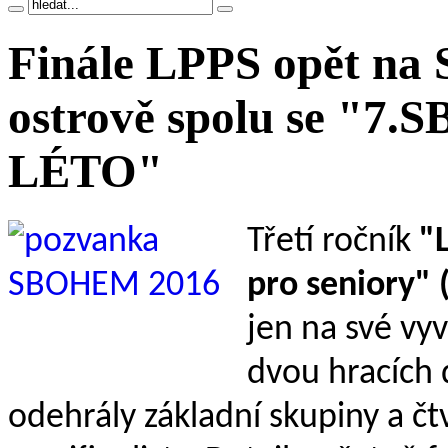
Finále LPPS opět na 
ostrově spolu se "7
LÉTO"
Třetí ročník
"L
pro seniory" 
jen na své vyv
dvou hracích 
odehrály základní skupiny a čtv