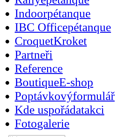
Indoor
pétanque
IBC Office
pétanque
Croquet
Kroket
Partneři
Reference
Boutique
E-shop
Poptávkový
formulář
Kde uspořádat
akci
Foto
galerie