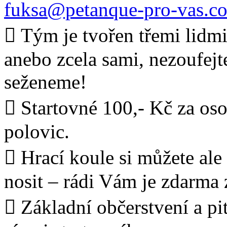
fuksa@petanque-pro-vas.c
 Tým je tvořen třemi lidmi.
anebo zcela sami, nezoufejt
seženeme!
 Startovné 100,- Kč za oso
polovic.
 Hrací koule si můžete ale
nosit – rádi Vám je zdarma
 Základní občerstvení a pi