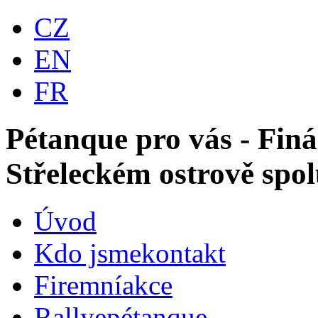
CZ
EN
FR
Pétanque pro vás - Fin
Střeleckém ostrově s
Úvod
Kdo jsme
kontakt
Firemní
akce
Rallye
pétanque