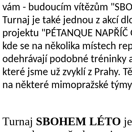
vám - budoucím vítězům "SB
Turnaj je také jednou z akcí 
projektu "PÉTANQUE NAPŘÍČ
kde se na několika místech re
odehrávají podobné tréninky a
které jsme už zvyklí z Prahy. T
na některé mimopražské týmy
Turnaj
SBOHEM LÉTO
je