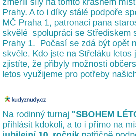
změřili síly na tomto krásném mís
Prahy. A to i díky stálé podpoře s
MČ Praha 1, patronaci pana starost
skvělé spolupráci se Střediskem s
Prahy 1. Počasí se zdá být opět 
skvěle. Kdo jste na Střeláku letos 
zjistíte, že přibyly možnosti občer
letos využijeme pro potřeby našic
Na rodinný turnaj
"SBOHEM LÉT
přihlásit kdokoli, a to i přímo na m
jubilejní 10. ročník
patřičně podp