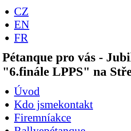
CZ
EN
FR
Pétanque pro vás - Jubi
"6.finále LPPS" na Stř
Úvod
Kdo jsme
kontakt
Firemní
akce
Rallye
pétanque