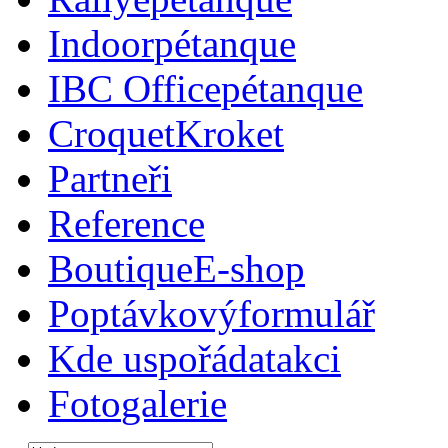
Indoor
pétanque
IBC Office
pétanque
Croquet
Kroket
Partneři
Reference
Boutique
E-shop
Poptávkový
formulář
Kde uspořádat
akci
Foto
galerie