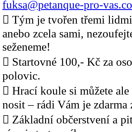
fuksa@petanque-pro-vas.c
 Tým je tvořen třemi lidmi.
anebo zcela sami, nezoufejt
seženeme!
 Startovné 100,- Kč za oso
polovic.
 Hrací koule si můžete ale
nosit – rádi Vám je zdarma
 Základní občerstvení a pi