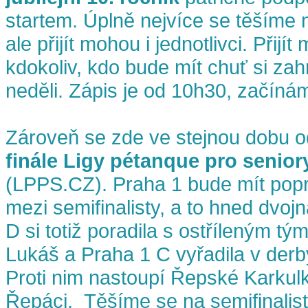
startem. Úplně nejvíce se těšíme 
ale přijít mohou i jednotlivci. Přijí
kdokoliv, kdo bude mít chuť si zahr
neděli. Zápis je od 10h30, začíná
Zároveň se zde ve stejnou dobu od
finále Ligy pétanque pro senior
(LPPS.CZ). Praha 1 bude mít pop
mezi semifinalisty, a to hned dvo
D si totiž poradila s ostříleným t
Lukáš a Praha 1 C vyřadila v der
Proti nim nastoupí Řepské Karkul
Řepáci. Těšíme se na semifinalist