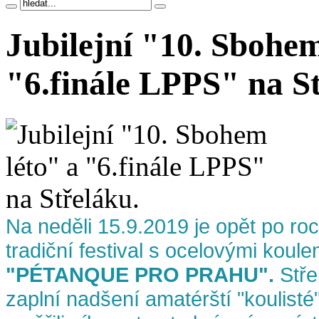
Jubilejní "10. Sbohem
"6.finále LPPS" na S
Na neděli 15.9.2019 je opět po ro
tradiční festival s ocelovými koul
"PÉTANQUE PRO PRAHU".
Stře
zaplní nadšení amatérští "koulisté"