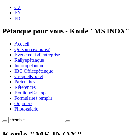
CZ
EN
FR
Pétanque pour vous - Koule "MS INOX"
Accueil
Qui
sommes-nous?
Evénements
d’entreprise
Rallye
pétanque
Indoor
pétanque
IBC Office
pétanque
Croquet
Kroket
Parte
naires
Réfé
rences
Boutique
E-shop
Formulaire
à remplir
Où
jouer?
Photo
galerie
Koule "MS INOX"