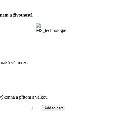
nem a životností.
 znaků vč. mezer
výkonná a přitom s velkou