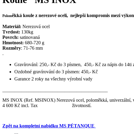
ěkká koule z nerezové oceli, nejlepší kompromis mezi výkon
Polom
Materiál:
Nerezová ocel
Tvrdost:
130kg
Povrch:
satinovaná
Hmotnost:
680-720 g
Rozměry
: 71-76 mm
.
Gravírování: 250,- Kč do 3 písmen, 450,- Kč za nápis do 14ti
Ozdobné gravírování do 3 písmen: 450,- Kč
Garance 2 roky na všechny výrobní vady
____________________________________________
MS INOX
(Ref. MSINOX)
Nerezová ocel, poloměkká, univerzální, 
4 600 Kč incl. Tax
životností.
Zpět na kompletní nabídku MS PÉTANQUE