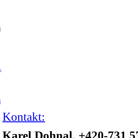
í
i
.
í
Kontakt:
Karel Dohnal, +420-731 5