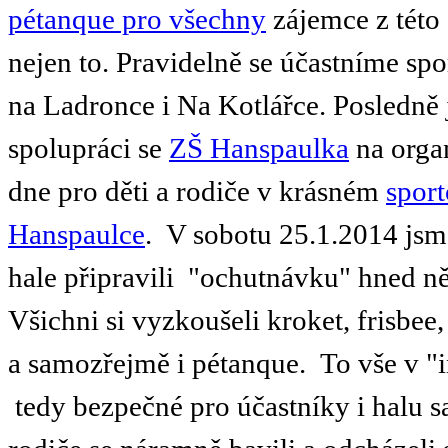
pétanque pro všechny
zájemce z této 
nejen to. Pravidelně se účastníme spo
na Ladronce i Na Kotlářce. Posledně 
spolupráci se
ZŠ Hanspaulka
na orga
dne pro děti a rodiče v krásném
spor
Hanspaulce
. V sobotu 25.1.2014 jsm
hale připravili "ochutnávku" hned ně
Všichni si vyzkoušeli kroket, frisbee
a samozřejmě i pétanque. To vše v "
tedy bezpečné pro účastníky i halu s