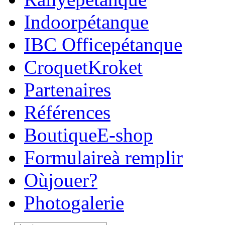
Indoor
pétanque
IBC Office
pétanque
Croquet
Kroket
Parte
naires
Réfé
rences
Boutique
E-shop
Formulaire
à remplir
Où
jouer?
Photo
galerie