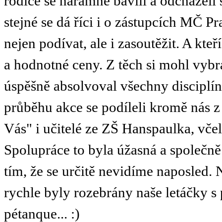
rodiče se náramně bavili a odcházeli 
stejné se dá říci i o zástupcích MČ Pra
nejen podívat, ale i zasoutěžit. A kteří
a hodnotné ceny. Z těch si mohl vybr
úspěšně absolvoval všechny disciplí
průběhu akce se podíleli kromě nás z
Vás" i učitelé ze ZŠ Hanspaulka, včel
Spolupráce to byla úžasná a společně 
tím, že se určitě nevidíme naposled.
rychle byly rozebrány naše letáčky s 
pétanque... :)