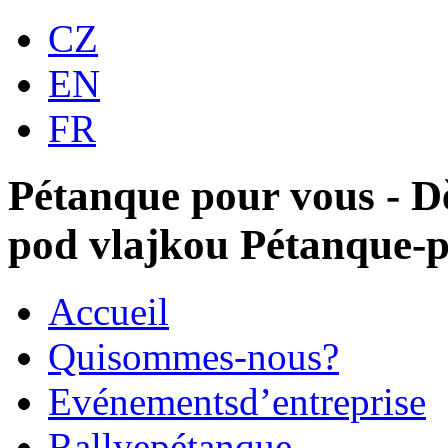
CZ
EN
FR
Pétanque pour vous - D
pod vlajkou Pétanque-p
Accueil
Qui
sommes-nous?
Evénements
d’entreprise
Rallye
pétanque