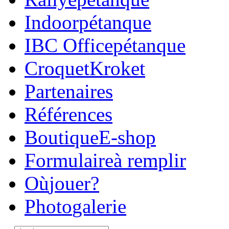
Indoor
pétanque
IBC Office
pétanque
Croquet
Kroket
Parte
naires
Réfé
rences
Boutique
E-shop
Formulaire
à remplir
Où
jouer?
Photo
galerie