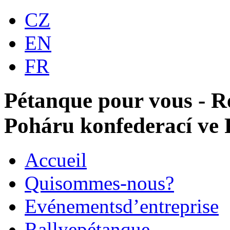
CZ
EN
FR
Pétanque pour vous - 
Poháru konfederací ve
Accueil
Qui
sommes-nous?
Evénements
d’entreprise
Rallye
pétanque