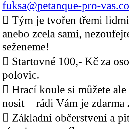
fuksa@petanque-pro-vas.c
 Tým je tvořen třemi lidmi.
anebo zcela sami, nezoufejt
seženeme!
 Startovné 100,- Kč za oso
polovic.
 Hrací koule si můžete ale
nosit – rádi Vám je zdarma
 Základní občerstvení a pi