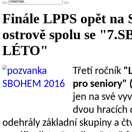
Finále LPPS opět na 
ostrově spolu se "7
LÉTO"
Třetí ročník
"L
pro seniory" 
jen na své vyv
dvou hracích 
odehrály základní skupiny a čtv