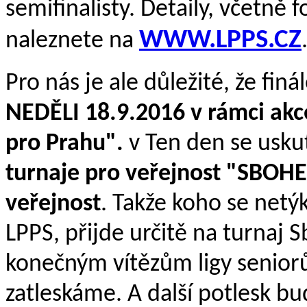
semifinalisty. Detaily, včetně f
WWW.LPPS.CZ
naleznete na
Pro nás je ale důležité, že fin
NEDĚLI 18.9.2016 v rámci ak
pro Prahu".
v Ten den se usku
turnaje pro veřejnost "SBOH
veřejnost
. Takže koho se netý
LPPS, přijde určitě na turnaj 
konečným vítězům ligy senior
zatleskáme. A další potlesk bud