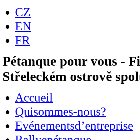
CZ
EN
FR
Pétanque pour vous - F
Střeleckém ostrově s
Accueil
Qui
sommes-nous?
Evénements
d’entreprise
Rallye
pétanque