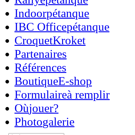
Indoor
pétanque
IBC Office
pétanque
Croquet
Kroket
Parte
naires
Réfé
rences
Boutique
E-shop
Formulaire
à remplir
Où
jouer?
Photo
galerie