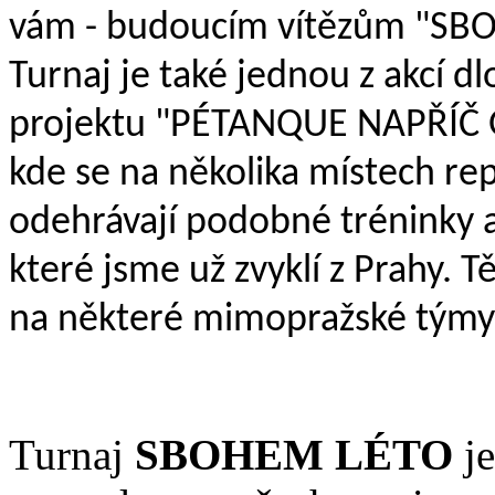
vám - budoucím vítězům "SB
Turnaj je také jednou z akcí 
projektu "PÉTANQUE NAPŘÍČ
kde se na několika místech re
odehrávají podobné tréninky a
které jsme už zvyklí z Prahy. T
na některé mimopražské týmy
Turnaj
SBOHEM LÉTO
je