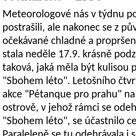
Meteorologové nás v týdnu p
postrašili, ale nakonec se z p
očekávané chladné a propršen
stala neděle 17.9. krásně pod
taková, jaká měla být kulisou 
"Sbohem léto". Letošního čtvr
akce "Pétanque pro prahu" na
ostrově, v jehož rámci se odehr
"Sbohem léto", se účastnilo 
Paraleleně se tu odehrávala i 