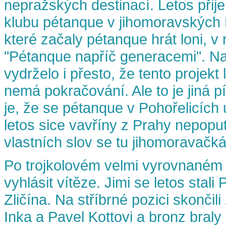
nepražských destinací. Letos přije
klubu pétanque v jihomoravských 
které začaly pétanque hrát loni, v 
"Pétanque napříč generacemi". Na
vydrželo i přesto, že tento projekt
nemá pokračování. Ale to je jiná p
je, že se pétanque v Pohořelicích 
letos sice vavříny z Prahy nepoput
vlastních slov se tu jihomoravačká
Po trojkolovém velmi vyrovnaném 
vyhlásit vítěze. Jimi se letos stali
Zličína. Na stříbrné pozici skončil
Inka a Pavel Kottovi a bronz braly