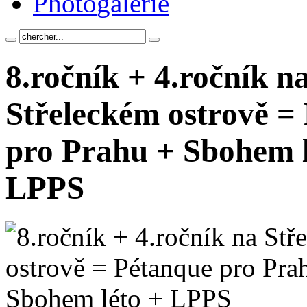
Photo
galerie
8.ročník + 4.ročník n
Střeleckém ostrově =
pro Prahu + Sbohem l
LPPS