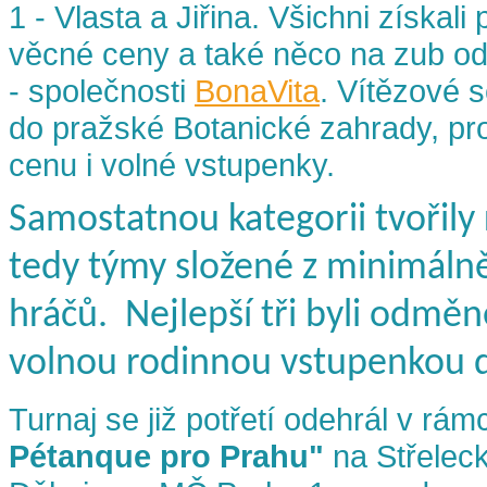
1 - Vlasta a Jiřina. Všichni získal
věcné ceny a také něco na zub od
- společnosti
BonaVita
. Vítězové s
do pražské Botanické zahrady, pro
cenu i volné vstupenky.
Samostatnou kategorii tvořily
tedy týmy složené z minimálně
hráčů. Nejlepší tři byli odměn
volnou rodinnou vstupenkou 
Turnaj se již potřetí odehrál v rám
Pétanque pro Prahu"
na Střelec