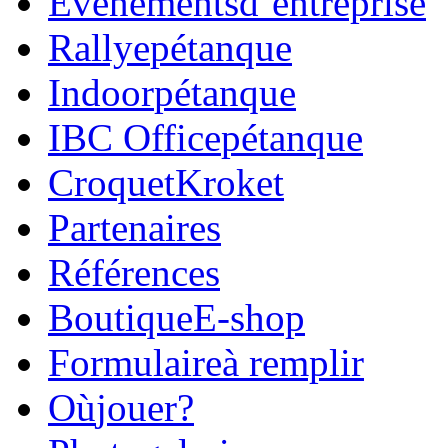
Evénements
d’entreprise
Rallye
pétanque
Indoor
pétanque
IBC Office
pétanque
Croquet
Kroket
Parte
naires
Réfé
rences
Boutique
E-shop
Formulaire
à remplir
Où
jouer?