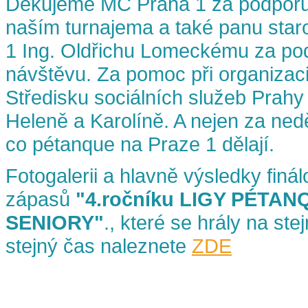
Děkujeme MČ Praha 1 za podporu 
naším turnajema a také panu sta
1 Ing. Oldřichu Lomeckému za po
návštěvu. Za pomoc při organizac
Středisku sociálních služeb Prahy
Heleně a Karolíně. A nejen za neděl
co pétanque na Praze 1 dělají.
Fotogalerii a hlavně výsledky finá
zápasů
"4.ročníku LIGY PÉTA
SENIORY"
., které se hrály na st
stejný čas naleznete
ZDE