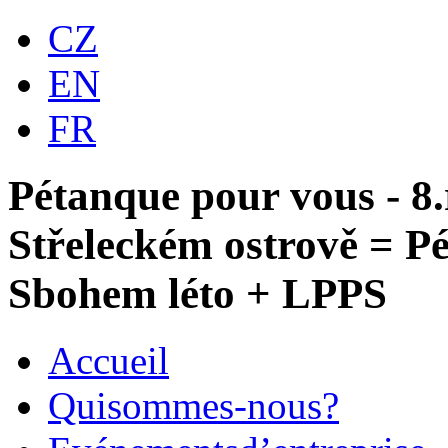
CZ
EN
FR
Pétanque pour vous - 8.
Střeleckém ostrově = P
Sbohem léto + LPPS
Accueil
Qui
sommes-nous?