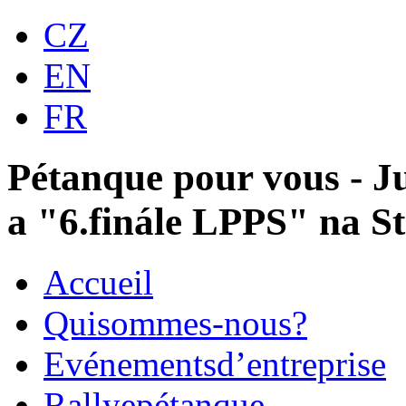
CZ
EN
FR
Pétanque pour vous - Ju
a "6.finále LPPS" na St
Accueil
Qui
sommes-nous?
Evénements
d’entreprise
Rallye
pétanque