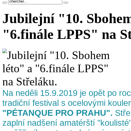
Jubilejní "10. Sbohem
"6.finále LPPS" na S
Na neděli 15.9.2019 je opět po ro
tradiční festival s ocelovými koul
"PÉTANQUE PRO PRAHU".
Stře
zaplní nadšení amatérští "koulisté"