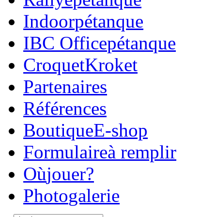
Indoor
pétanque
IBC Office
pétanque
Croquet
Kroket
Parte
naires
Réfé
rences
Boutique
E-shop
Formulaire
à remplir
Où
jouer?
Photo
galerie