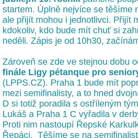
startem. Úplně nejvíce se těšíme 
ale přijít mohou i jednotlivci. Přijí
kdokoliv, kdo bude mít chuť si zahr
neděli. Zápis je od 10h30, začíná
Zároveň se zde ve stejnou dobu od
finále Ligy pétanque pro senior
(LPPS.CZ). Praha 1 bude mít pop
mezi semifinalisty, a to hned dvo
D si totiž poradila s ostříleným t
Lukáš a Praha 1 C vyřadila v der
Proti nim nastoupí Řepské Karkul
Řepáci. Těšíme se na semifinalist