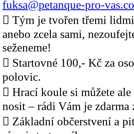
fuksa@petanque-pro-vas.c
 Tým je tvořen třemi lidmi.
anebo zcela sami, nezoufejt
seženeme!
 Startovné 100,- Kč za oso
polovic.
 Hrací koule si můžete ale
nosit – rádi Vám je zdarma
 Základní občerstvení a pi