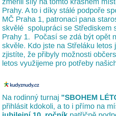
změřili síly na tomto krásném mís
Prahy. A to i díky stálé podpoře s
MČ Praha 1, patronaci pana starost
skvělé spolupráci se Střediskem s
Prahy 1. Počasí se zdá být opět 
skvěle. Kdo jste na Střeláku letos 
zjistíte, že přibyly možnosti občer
letos využijeme pro potřeby našic
Na rodinný turnaj
"SBOHEM LÉT
přihlásit kdokoli, a to i přímo na m
jubilejní 10. ročník
patřičně podp