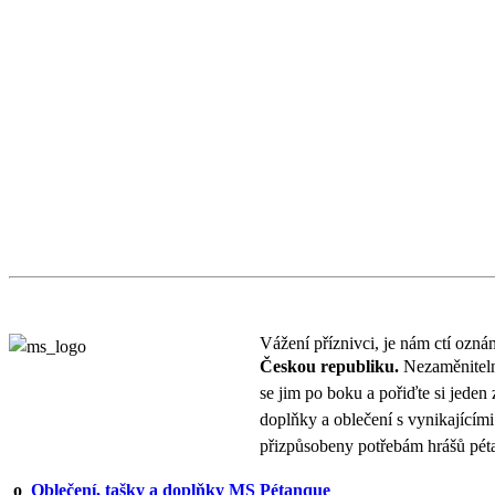
Vážení příznivci, je nám ctí ozná
Českou republiku.
Nezaměniteln
se jim po boku a pořiďte si j
doplňky a oblečení s vynikajícími 
přizpůsobeny potřebám hrášů pét
o
Oblečení, tašky a doplňky MS Pétanque