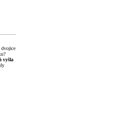
, dvojice
ku?
á vyšla
uly