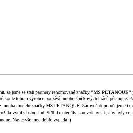
mit, že jsme se stali partnery renomované značky
"MS PÉTANQUE" 
é koule tohoto výrobce používá mnoho špičkových hráčů pétanque. Po
eden z mnoha modelů značky MS PETANQUE. Zároveň doporučujeme i 
užitkovými vlastnostmi. Střih i materiály jsou voleny tak, aby byly co 
anque. Navíc vše moc dobře vypadá :)