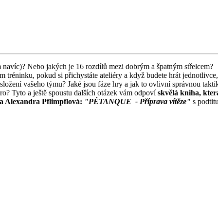
ím navíc)? Nebo jakých je 16 rozdílů mezi dobrým a špatným střelcem?
m tréninku, pokud si přichystáte ateliéry a když budete hrát jednotlivce
 složení vašeho týmu? Jaké jsou fáze hry a jak to ovlivní správnou takti
káro? Tyto a ještě spoustu dalších otázek vám odpoví
skvělá kniha, kter
ila Alexandra Pflimpflová:
"PÉTANQUE - Příprava vítěze"
s podtit