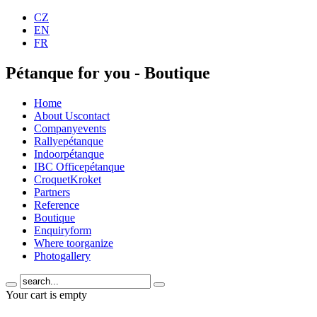
CZ
EN
FR
Pétanque for you - Boutique
Home
About Us
contact
Company
events
Rallye
pétanque
Indoor
pétanque
IBC Office
pétanque
Croquet
Kroket
Partners
Reference
Boutique
Enquiry
form
Where to
organize
Photo
gallery
Your cart is empty