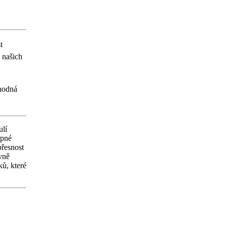
t
 našich
vhodná
ulí
upné
přesnost
vně
ů, které