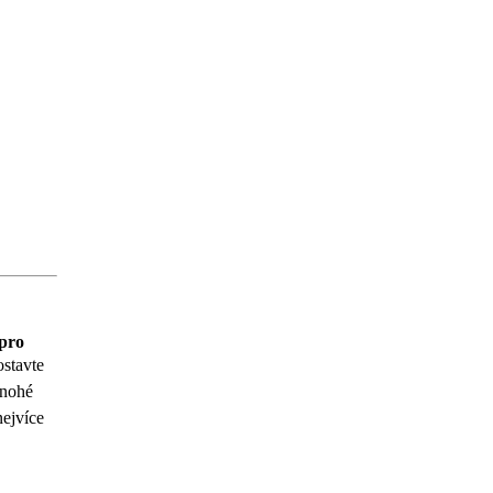
pro
stavte
mnohé
nejvíce