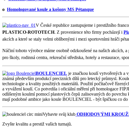
o
Homologované koule a košony MS Pétanque
V České republice zastupujeme i prestižního franco
PLASTICO-ROTOTECH
.
Z provenience této firmy pocházejí i
Pl
akcích a které se staly velmi oblíbenými i mezi sportovními hráči pét
Náčiní tohoto výrobce máme osobně odzkoušené na našich akcích, a p
pro školy, rodinná centra, rekreační střediska, hotely a restaurace, sp
BOULENCIEL
je značkou koulí vytvořených a v
známá především produkcí precizních dílů pro letecký průmysl. Koule
techniologie a kvality použitých materiálů. Použití počítačově řízený
a vyvážení koulí. Co potvrdila i oficiální měření při homologace FI
odlišeným koulmí pomocí plastových čepů zalisovaných do povrchu ko
mají podobné ambice jako koule BOULENCIEL - být špičkou co do kv
Vybavte svůj klub
ODHODOVÝMI KROUŽ
Zvyšte kvalitu a prestiž vašich turnajů.