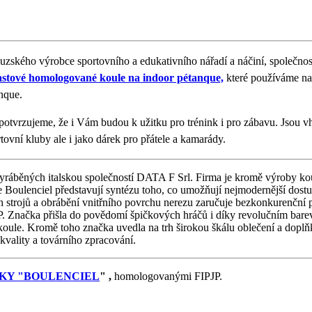
uzského výrobce sportovního a edukativního nářadí a náčiní, společnos
astové homologované koule na indoor pétanque,
které používáme na
anque.
otvrzujeme, že i Vám budou k užitku pro trénink i pro zábavu. Jsou 
ortovní kluby ale i jako dárek pro přátele a kamarády.
yráběných italskou společností DATA F Srl. Firma je kromě výroby ko
 Boulenciel představují syntézu toho, co umožňují nejmodernější dost
ch strojů a obrábění vnitřního povrchu nerezu zaručuje bezkonkurenční 
PJP. Značka přišla do povědomí špičkových hráčů i díky revolučním bare
ule. Kromě toho značka uvedla na trh širokou škálu oblečení a doplňk
ality a továrního zpracování.
KY "BOULENCIEL
"
,
homologovanými FIPJP.