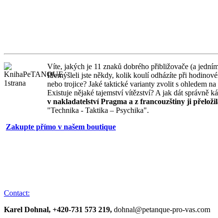
Víte, jakých je 11 znaků dobrého přibližovače (a jedn
Přemýšleli jste někdy, kolik koulí odházíte při hodinové
nebo trojice? Jaké taktické varianty zvolit s ohledem na
Existuje nějaké tajemství vítězství? A jak dát správně 
v nakladatelství Pragma a z francouzštiny ji přelož
"Technika - Taktika – Psychika".
Zakupte přímo v našem boutique
Contact:
Karel Dohnal, +420-731 573 219,
dohnal@petanque-pro-vas.com