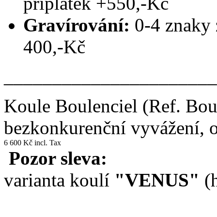
příplatek +550,-Kč
Gravírování:
0-4 znaky 
400,-Kč
______________________
Koule Boulenciel
(Ref. Bo
bezkonkurenční vyvážení, o
6 600 Kč incl. Tax
Pozor sleva:
varianta koulí
"VENUS"
(h