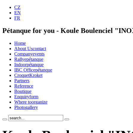
CZ
EN
FR
Pétanque for you - Koule Boulenciel "IN
Home
About Us
contact
Company
events
Rallye
pétanque
Indoor
pétanque
IBC Office
pétanque
Croquet
Kroket
Partners
Reference
Boutique
Enquiry
form
Where to
organize
Photo
gallery