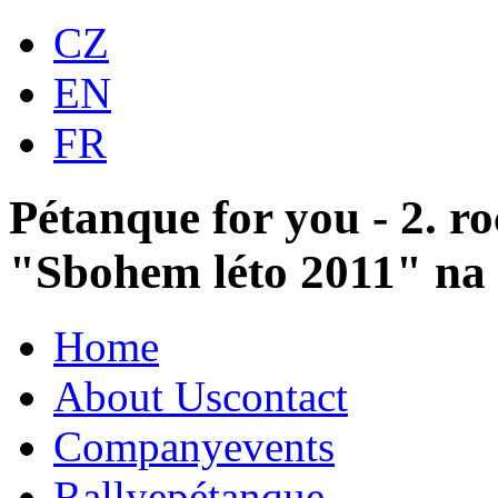
CZ
EN
FR
Pétanque for you - 2. r
"Sbohem léto 2011" na
Home
About Us
contact
Company
events
Rallye
pétanque