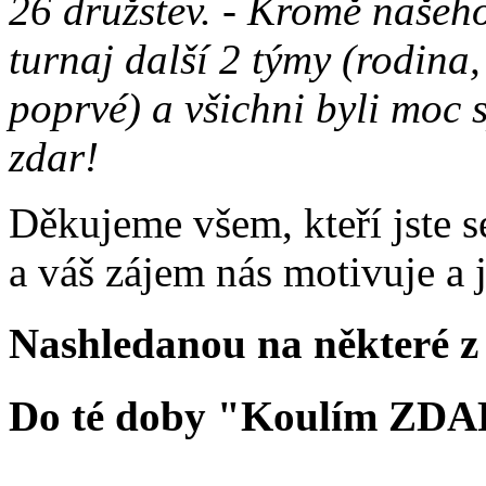
26 družstev. - Kromě našeho
turnaj další 2 týmy (rodina
poprvé) a všichni byli moc 
zdar!
Děkujeme všem, kteří jste s
a váš zájem nás motivuje a 
Nashledanou na některé z 
Do té doby "Koulím ZDA