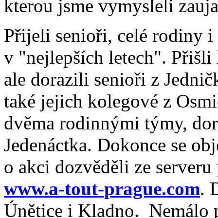
kterou jsme vymysleli zaujal
Přijeli senioři, celé rodiny 
v "nejlepších letech".
Přišli
ale dorazili senioři z Jedničk
také jejich kolegové z Osm
dvěma rodinnými týmy, dora
Jedenáctka. Dokonce se objev
o akci dozvěděli ze server
www.a-tout-prague.com
. 
Únětice i Kladno. Nemálo p