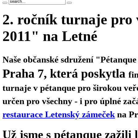
2. ročník turnaje pro
2011" na Letné
Naše občanské sdružení
"
Pétanque 
Praha 7
, která poskytla
fi
turnaje
v pétanque pro širokou 
určen pro všechny -
i pro úplné zač
restaurace Letenský zámeček
na Pr
Už jsme s pétanque zažili l