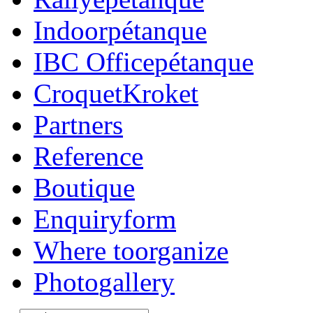
Indoor
pétanque
IBC Office
pétanque
Croquet
Kroket
Partners
Reference
Boutique
Enquiry
form
Where to
organize
Photo
gallery