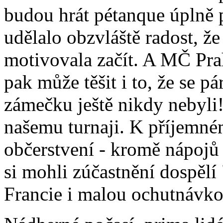
budou hrát pétanque úplně 
udělalo obzvláště radost, že 
motivovala začít. A MČ Prah
pak může těšit i to, že se pá
zámečku ještě nikdy nebyli!
našemu turnaji. K příjemném
občerstvení - kromě nápojů
si mohli zúčastnění dospělí 
Francie i malou ochutnávk