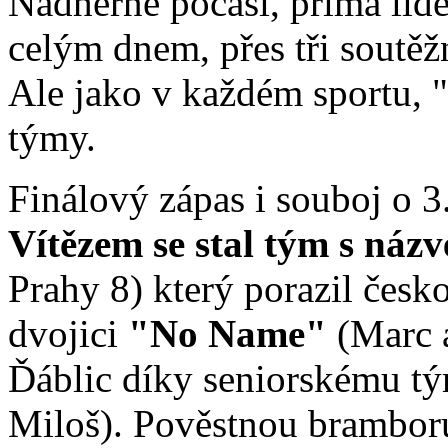
Nádherné počasí, prima lidé
celým dnem, přes tři soutěžní
Ale jako v každém sportu, 
týmy.
Finálový zápas i souboj o 3
Vítězem se stal tým s ná
Prahy 8) který porazil čes
dvojici
"No Name"
(Marc 
Ďáblic díky seniorskému 
Miloš). Pověstnou bramboru