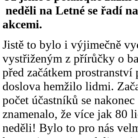
neděli na Letné se řadí n
akcemi.
Jistě to bylo i výjimečně 
vystřiženým z přírůčky o ba
před začátkem prostranstv
doslova hemžilo lidmi. Zača
počet účastníků se nakonec 
znamenalo, že více jak 80 li
neděli! Bylo to pro nás velm