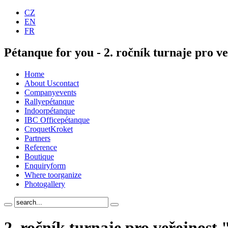
CZ
EN
FR
Pétanque for you - 2. ročník turnaje pro 
Home
About Us
contact
Company
events
Rallye
pétanque
Indoor
pétanque
IBC Office
pétanque
Croquet
Kroket
Partners
Reference
Boutique
Enquiry
form
Where to
organize
Photo
gallery
2. ročník turnaje pro veřejnost