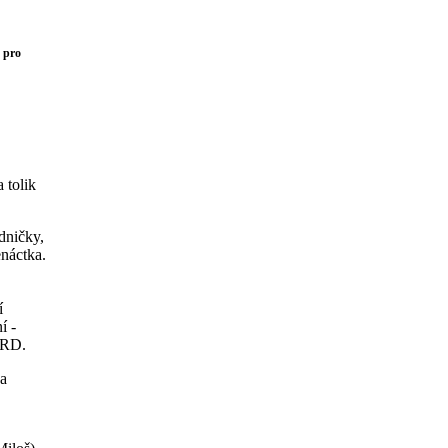
 pro
 tolik
edničky,
enáctka.
í
í -
ARD.
na