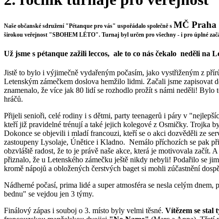
MČ Praha 
Naše občanské sdružení
"
Pétanque pro vás" uspořádalo
společně
s
širokou veřejnost "SBOHEM LÉTO".
Turnaj byl určen pro všechny -
i pro úplné zač
Už jsme s pétanque zažili leccos, ale to co nás čekalo neděli na 
Jistě to bylo i výjimečně vydařeným počasím, jako vystřiženým z přír
Letenským zámečkem doslova hemžilo lidmi. Začali jsme zapisovat do 
znamenalo, že více jak 80 lidí se rozhodlo prožít s námi neděli! Bylo t
hráčů.
Přijeli senioři, celé rodiny i s dětmi, party teenagerů i páry v "nejlepší
kteří již pravidelné trénují a také jejich kolegové z Osmičky. Trojka
Dokonce se objevili i mladí francouzi, kteří se o akci dozvěděli ze s
zastoupeny Lysolaje, Únětice i Kladno. Nemálo příchozích se pak při
obzvláště radost, že to je právě naše akce, která je motivovala začít. A
přiznalo, že u Letenského zámečku ještě nikdy nebyli! Podařilo se jim
kromě nápojů a obložených čerstvých baget si mohli zúčastnění dospě
Nádherné počasí, prima lidé a super atmosféra se nesla celým dnem, pře
bednu" se vejdou jen 3 týmy.
Finálový zápas i souboj o 3. místo byly velmi těsné.
Vítězem se stal