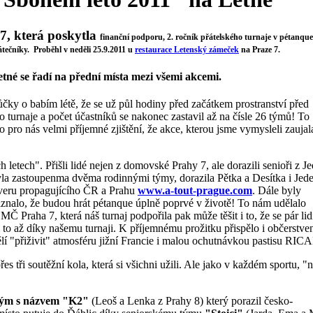
7
, která poskytla
finanční podporu, 2.
ročník přátelského turnaje
v pétanque
átečníky. Proběhl v neděli 25.9.2011 u
restaurace Letenský zámeček
na Praze 7.
Letné se řadí na přední místa mezi všemi akcemi.
ůčky o babím létě, že se už půl hodiny před začátkem prostranství před
turnaje a počet účastníků se nakonec zastavil až na čísle 26 týmů! To
o pro nás velmi příjemné zjištění, že akce, kterou jsme vymysleli zaujala
ch letech".
Přišli lidé nejen z domovské Prahy 7, ale dorazili senioři z J
 byla zastoupenma dvěma rodinnými týmy, dorazila Pětka a Desítka i Jed
erveru propagujícího ČR a Prahu
www.a-tout-prague.com
. Dále byly
znalo, že budou hrát pétanque úplně poprvé v životě! To nám udělalo
 MČ Praha 7, která náš turnaj podpořila pak může těšit i to, že se pár lid
 to až díky našemu turnaji. K příjemnému prožitku přispělo i občerstven
lí "přiživit" atmosféru jižní Francie i malou ochutnávkou pastisu RIC
s tři soutěžní kola, která si všichni užili. Ale jako v každém sportu, "
 tým s názvem "K2"
(Leoš a Lenka z Prahy 8) který porazil česko-