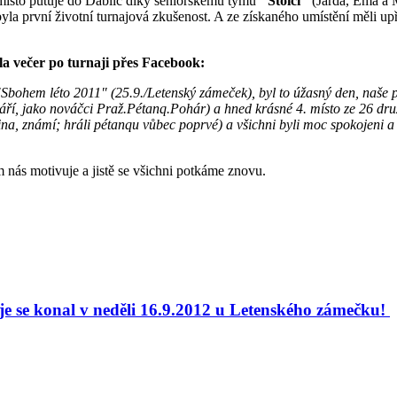
 místo putuje do Ďáblic díky seniorskému týmu
"Stoici"
(Jarda, Ema a 
 byla první životní turnajová zkušenost. A ze získaného umístění měli u
šla večer po turnaji přes Facebook:
"Sbohem léto 2011" (25.9./Letenský zámeček), byl to úžasný den, naše 
áří, jako nováčci Praž.Pétanq.Pohár) a hned krásné 4. místo ze 26 druž
ina, známí; hráli pétanqu vůbec poprvé) a všichni byli moc spokojeni a
m nás motivuje a jistě se všichni potkáme znovu.
je se konal v neděli 16.9.2012 u Letenského zámečku!