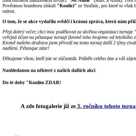
francouzskou manželskou dvojici
"No Name"
(Marc a Anna). Třetí
Pověstnou bramboru získali
"Koulíci"
ze Strašnic, pro které to však
radost.
O tom, že se akce vydařila svědčí i krásná zpráva, která nám při
Přeji dobrý večer, chci moc poděkovat za skvělou organizaci turnaje 
veřejná účast na pétanque turnaji (kromě toho hrajeme od letošního z
Kromě našeho družstva jsem přivedl na tento turnaj další 2 týmy (rod
nadšeni. Pétanque zdar!
Děkujeme všem, kteří jste se zúčastnili. Průběh celého dne a váš záje
Nashledanou na některé z našich dalších akcí
Do té doby "Koulím ZDAR!
A zde fotogalerie již ze
3. ročníku tohoto turna