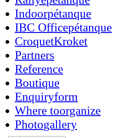
Indoor
pétanque
IBC Office
pétanque
Croquet
Kroket
Partners
Reference
Boutique
Enquiry
form
Where to
organize
Photo
gallery