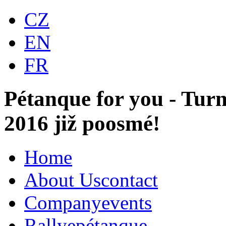
CZ
EN
FR
Pétanque for you - Turn
2016 již poosmé!
Home
About Us
contact
Company
events
Rallye
pétanque