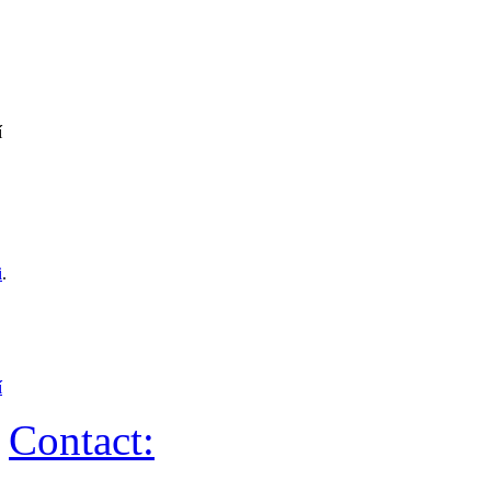
í
i
.
í
Contact: