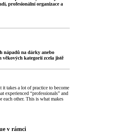
dí, profesionální organizace a
ích nápadů na dárky anebo
 věkových kategorií zcela jistě
 it takes a lot of practice to become
that experienced “professionals” and
or each other. This is what makes
ue v rámci