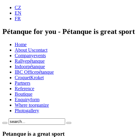
CZ
EN
FR
Pétanque for you - Pétanque is great sport 
Home
About Us
contact
Company
events
Rallye
pétanque
Indoor
pétanque
IBC Office
pétanque
Croquet
Kroket
Partners
Reference
Boutique
Enquiry
form
Where to
organize
Photo
gallery
Petanque is a great sport