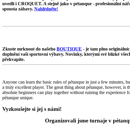
uvedli i CROQUET. A stejně jako v pétanque - profesionální nářa
spousta zábavy.
Nahlédněte!
Zkuste mrknout do našeho
BOUTIQUE
- je tam plno origináln
doplnění vaší sportovní výbavy. Novinky, kterými své blízké všech
překvapíte.
Anyone can learn the basic rules of pétanque in just a few minutes, but
a truly excellent player. The great thing about pétanque, however, is 
absolute beginners can play together without ruining the experience f
pétanque unique.
Vyzkoušejte si jej s námi!
Organizovali jsme turnaje v pétanq