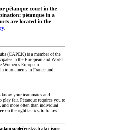
oor pétanque court in the
bination: pétanque in a
rts are located in the
ry
.
Clubs (ČAPEK) is a member of the
icipates in the European and World
 the Women’s European
 in tournaments in France and
 to know your teammates and
play fair. Pétanque requires you to
, and more often than individual
ree on the right tactics, to follow
řádání společenských akcí jsme