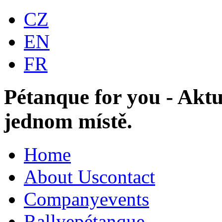
CZ
EN
FR
Pétanque for you - Aktu
jednom místě.
Home
About Us
contact
Company
events
Rallye
pétanque