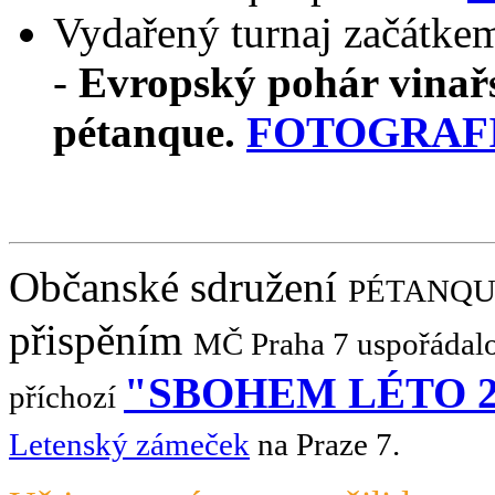
Vydařený turnaj začátke
-
Evropský pohár vinař
pétanque.
FOTOGRAF
Občanské sdružení
PÉTANQU
přispěním
MČ Praha 7
u
spořádal
"SBOHEM LÉTO 2
příchozí
Letenský zámeček
na Praze 7.