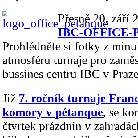
Přesně 20. září 
IBC-OFFICE
Prohlédněte si fotky z minu
atmosféru turnaje pro zaměs
bussines centru IBC v Praze
Již
7. ročník turnaje Fra
komory v pétanque
, se ko
čtvrtek prázdnin v zahradá