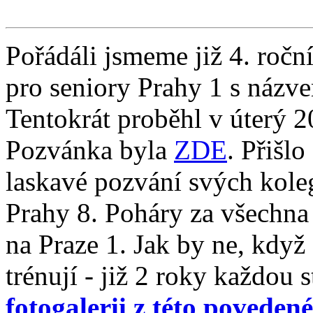
Pořádáli jsmeme již 4. ročn
pro seniory Prahy 1 s názv
Tentokrát proběhl v úterý 2
Pozvánka byla
ZDE
. Přišlo
laskavé pozvání svých kolegů
Prahy 8. Poháry za všechna
na Praze 1. Jak by ne, když
trénují - již 2 roky každou 
fotogalerii z této poveden