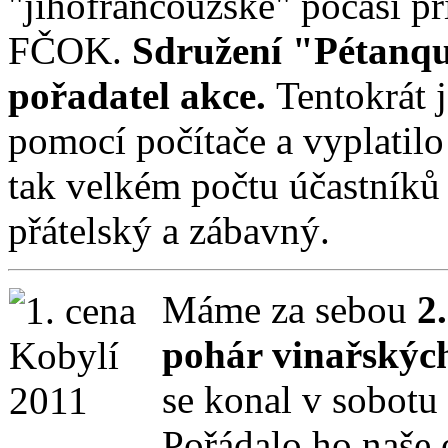
"jihofrancouzské" počasí př
FČOK.
Sdružení "Pétanque
pořadatel akce.
Tentokrát j
pomocí počítače a vyplatilo 
tak velkém počtu účastníků z
přátelský a zábavný.
Máme za sebou
2
pohár vinařskýc
se konal v sobotu
Pořádalo ho naše 