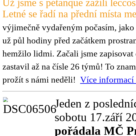
Už jsme s pétanque zažili leccos
Letné se řadí na přední místa m
výjimečně vydařeným počasím, jako v
už půl hodiny před začátkem prostr
hemžilo lidmi. Začali jsme zapisovat
zastavil až na čísle 26 týmů! To znam
prožít s námi neděli!
Více informací 
Jeden z poslední
sobotu 17.září 2
pořádala MČ Pr