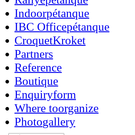
Indoor
pétanque
IBC Office
pétanque
Croquet
Kroket
Partners
Reference
Boutique
Enquiry
form
Where to
organize
Photo
gallery