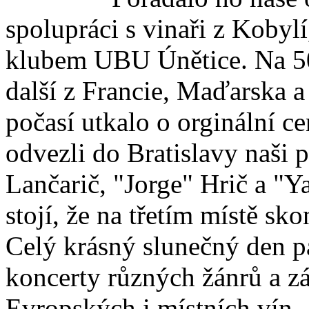
spolupráci s vinaři z Kobyl
klubem UBU Únětice. Na 50
další z Francie, Maďarska a
počasí utkalo o orginální ce
odvezli do Bratislavy naši p
Lančarič, "Jorge" Hrič a "
stojí, že na třetím místě s
Celý krásný slunečný den 
koncerty různých žánrů a z
Evropských i místních vín.